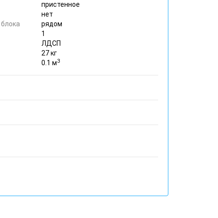
пристенное
нет
 блока
рядом
1
ЛДСП
27 кг
3
0.1 м