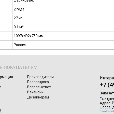
шариковые.
2 года
27 кг
3
0.1 м
1097х492х750 мм.
Россия
Я ПОКУПАТЕЛЯМ
ормация
Производители
Интерн
Распродажа
+7 (4
з
Вопрос-ответ
Вакансии
Заказат
Дизайнерам
Ежеднев
Адрес: 
шоссе, д
E-mail: inf