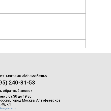
ет-магазин «
Магмебель
»
95) 240-81-53
ь обратный звонок
но с 09:30 до 19:30
Россия, город Москва,
Алтуфьевское
.48, к.1
o@magmebel.ru