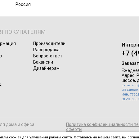
Россия
Я ПОКУПАТЕЛЯМ
ормация
Производители
Интерн
Распродажа
+7 (4
з
Вопрос-ответ
Вакансии
Заказат
Дизайнерам
Ежеднев
Адрес: 
шоссе, д
E-mail: inf
ИП Симонов
ИНН: 7720
ОГРН: 306
для дома и офиса
Политика конфиденциальности пе
оферты
йлы cookies для улучшения работы сайта. Оставаясь на нашем сайте, вы соглаш