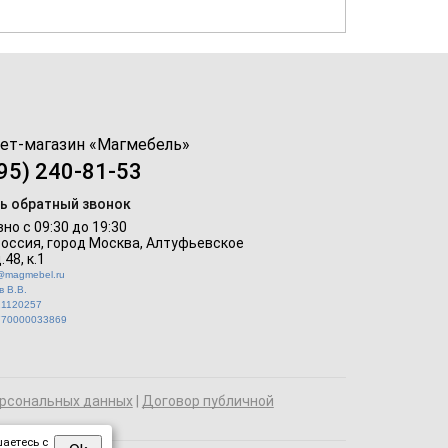
ет-магазин «
Магмебель
»
95) 240-81-53
ь обратный звонок
но с 09:30 до 19:30
Россия, город Москва,
Алтуфьевское
.48, к.1
o@magmebel.ru
 В.В.
21120257
770000033869
рсональных данных
|
Договор публичной
аетесь с