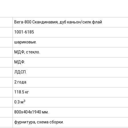
Вега-800 Скандинавия, дуб каньон/силк флай
1001-6185
шариковые.
МДФ, стекло.
МДФ.
ЛДСП.
2 года
118.5 кг
3
0.3 м
800х404х1940 мм.
фурнитура, схема сборки.