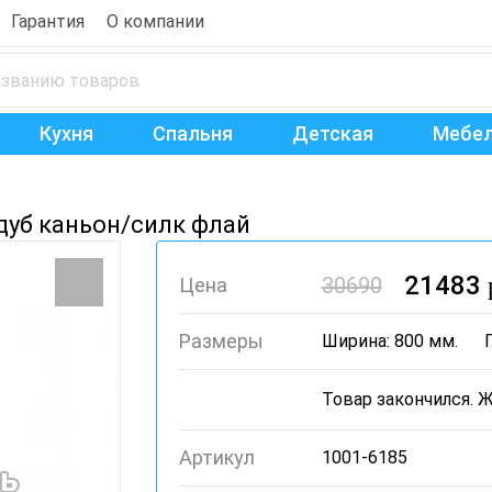
Гарантия
О компании
Кухня
Спальня
Детская
Мебел
дуб каньон/силк флай
21483
30690
Цена
Размеры
Ширина: 800 мм.
Артикул
1001-6185