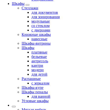
Шкафы
Стеллажи
для документов
для зонирования
модульные
со стеклом
с дверцами
Книжные шкафы
навесные
Шкафы-витрины
Шкафы
платяные
бельевые
антресоль
кантри
модерн
для детей
Распашные
с зеркалом
Шкафы-купе
Шкафы пеналы
для ванной
Угловые шкафы
Мягкая мебель