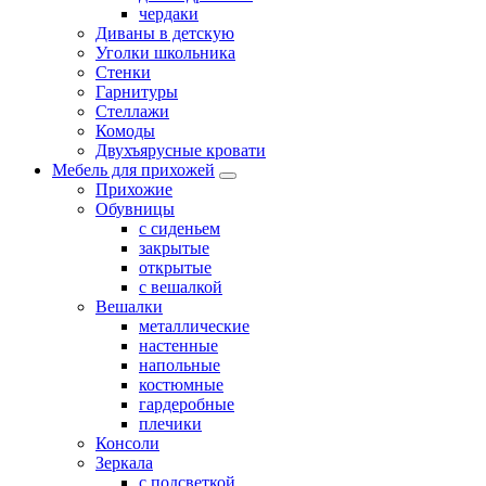
чердаки
Диваны в детскую
Уголки школьника
Стенки
Гарнитуры
Стеллажи
Комоды
Двухъярусные кровати
Мебель для прихожей
Прихожие
Обувницы
с сиденьем
закрытые
открытые
с вешалкой
Вешалки
металлические
настенные
напольные
костюмные
гардеробные
плечики
Консоли
Зеркала
с подсветкой