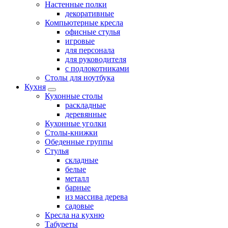
Настенные полки
декоративные
Компьютерные кресла
офисные стулья
игровые
для персонала
для руководителя
с подлокотниками
Столы для ноутбука
Кухня
Кухонные столы
раскладные
деревянные
Кухонные уголки
Столы-книжки
Обеденные группы
Стулья
складные
белые
металл
барные
из массива дерева
садовые
Кресла на кухню
Табуреты