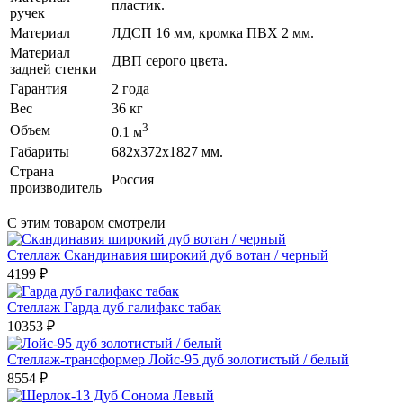
пластик.
ручек
Материал
ЛДСП 16 мм, кромка ПВХ 2 мм.
Материал
ДВП серого цвета.
задней стенки
Гарантия
2 года
Вес
36 кг
3
Объем
0.1 м
Габариты
682х372х1827 мм.
Страна
Россия
производитель
С этим товаром смотрели
Стеллаж Скандинавия широкий дуб вотан / черный
4199
₽
Стеллаж Гарда дуб галифакс табак
10353
₽
Стеллаж-трансформер Лойс-95 дуб золотистый / белый
8554
₽