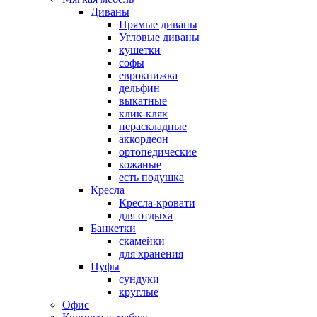
Диваны
Прямые диваны
Угловые диваны
кушетки
софы
еврокнижка
дельфин
выкатные
клик-кляк
нераскладные
аккордеон
ортопедические
кожаные
есть подушка
Кресла
Кресла-кровати
для отдыха
Банкетки
скамейки
для хранения
Пуфы
сундуки
круглые
Офис