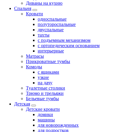
Диваны на кухню
Спальня
Кровати
односпальные
полутороспальные
двуспальные
тахты
с подъемным механизмом
с ортопедическим основанием
интерьерные
Матрасы
Прикроватные тумбы
Комоды
с ящиками
узкие
на дачу
Туалетные столики
Трюмо и трельяжи
Бельевые тумбы
Детская
Детские кровати
домики
машины
для новорожденных
для подростков