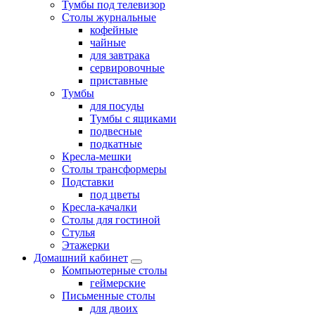
Тумбы под телевизор
Столы журнальные
кофейные
чайные
для завтрака
сервировочные
приставные
Тумбы
для посуды
Тумбы с ящиками
подвесные
подкатные
Кресла-мешки
Столы трансформеры
Подставки
под цветы
Кресла-качалки
Столы для гостиной
Стулья
Этажерки
Домашний кабинет
Компьютерные столы
геймерские
Письменные столы
для двоих