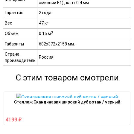
эмиссии E1) , кант 0,4 мм
Гарантия
2 года
Вес
47 кг
3
Объем
0.15 м
Габариты
682х372х2158 мм.
Страна
Россия
производитель
С этим товаром смотрели
Стеллаж Скандинавия широкий дуб вотан / черный
4199
₽