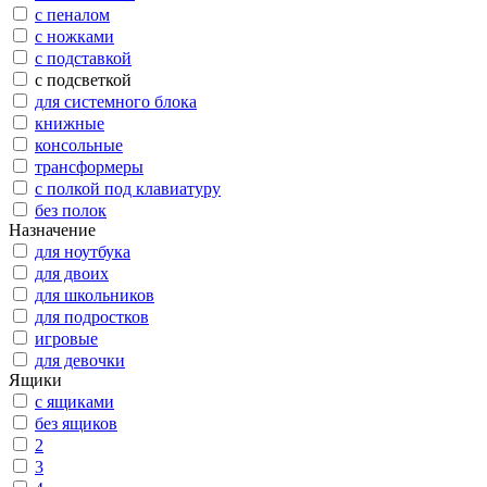
с пеналом
с ножками
с подставкой
с подсветкой
для системного блока
книжные
консольные
трансформеры
с полкой под клавиатуру
без полок
Назначение
для ноутбука
для двоих
для школьников
для подростков
игровые
для девочки
Ящики
с ящиками
без ящиков
2
3