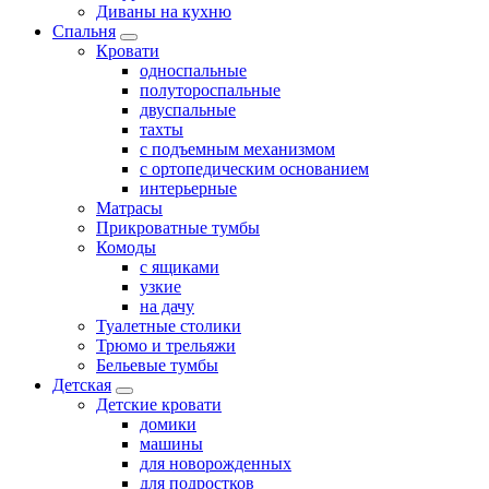
Диваны на кухню
Спальня
Кровати
односпальные
полутороспальные
двуспальные
тахты
с подъемным механизмом
с ортопедическим основанием
интерьерные
Матрасы
Прикроватные тумбы
Комоды
с ящиками
узкие
на дачу
Туалетные столики
Трюмо и трельяжи
Бельевые тумбы
Детская
Детские кровати
домики
машины
для новорожденных
для подростков