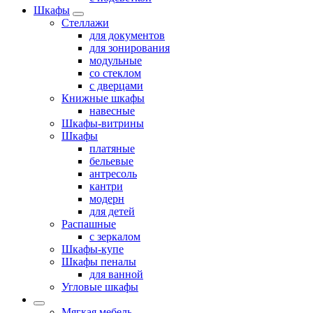
Шкафы
Стеллажи
для документов
для зонирования
модульные
со стеклом
с дверцами
Книжные шкафы
навесные
Шкафы-витрины
Шкафы
платяные
бельевые
антресоль
кантри
модерн
для детей
Распашные
с зеркалом
Шкафы-купе
Шкафы пеналы
для ванной
Угловые шкафы
Мягкая мебель