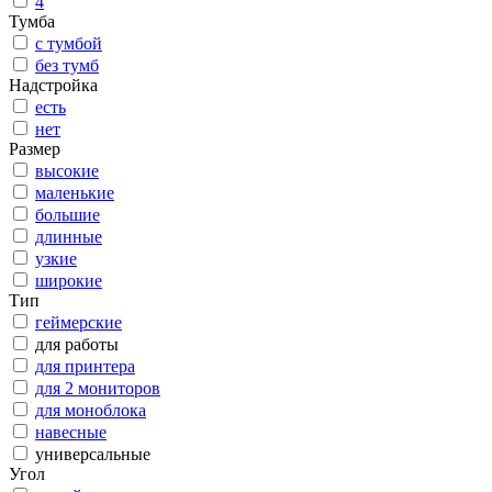
4
Тумба
с тумбой
без тумб
Надстройка
есть
нет
Размер
высокие
маленькие
большие
длинные
узкие
широкие
Тип
геймерские
для работы
для принтера
для 2 мониторов
для моноблока
навесные
универсальные
Угол