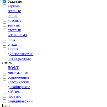
бежевые
черные
зеленые
синие
красные
темный
светлый
ясень шимо
орех
ольха
вишня
дуб золотистый
разноцветные
Стиль
ЛОФТ
минимализм
современные
классические
дизайнерские
хай-тек
прованс
скандинавский
Цена