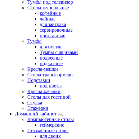
Тумбы под телевизор
Столы журнальные
кофейные
чайные
для завтрака
сервировочные
приставные
Тумбы
для посуды
Тумбы с ящиками
подвесные
подкатные
Кресла-мешки
Столы трансформеры
Подставки
под цветы
Кресла-качалки
Столы для гостиной
Стулья
Этажерки
Домашний кабинет
Компьютерные столы
геймерские
Письменные столы
для двоих