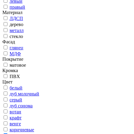
левый
правый
Материал
ЛДСП
дерево
металл
стекло
Фасад
глянец
МДФ
Покрытие
матовое
Кромка
ПВХ
Цвет
белый
дуб молочный
серый
дуб сонома
вотан
крафт
венге
коричневые