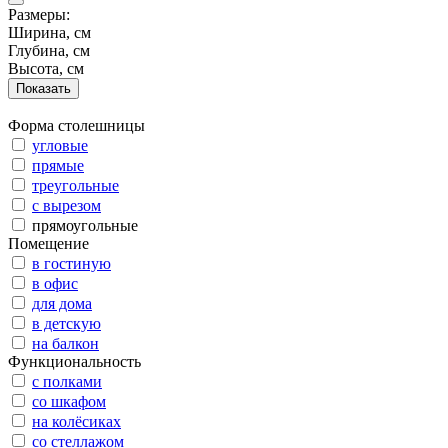
Размеры:
Ширина, см
Глубина, см
Высота, см
Форма столешницы
угловые
прямые
треугольные
с вырезом
прямоугольные
Помещение
в гостиную
в офис
для дома
в детскую
на балкон
Функциональность
с полками
со шкафом
на колёсиках
со стеллажом