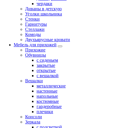
чердаки
Диваны в детскую
Уголки школьника
Стенки
Гарнитуры
Стеллажи
Комоды
Двухъярусные кровати
Мебель для прихожей
Прихожие
Обувницы
с сиденьем
закрытые
открытые
с вешалкой
Вешалки
металлические
настенные
напольные
костюмные
гардеробные
плечики
Консоли
Зеркала
с подсветкой