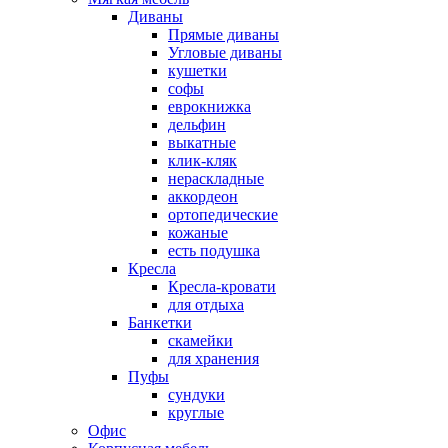
Диваны
Прямые диваны
Угловые диваны
кушетки
софы
еврокнижка
дельфин
выкатные
клик-кляк
нераскладные
аккордеон
ортопедические
кожаные
есть подушка
Кресла
Кресла-кровати
для отдыха
Банкетки
скамейки
для хранения
Пуфы
сундуки
круглые
Офис