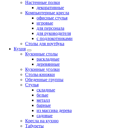
Настенные полки
декоративные
Компьютерные кресла
офисные стулья
игровые
для персонала
для руководителя
с подлокотниками
Столы для ноутбука
Кухня
Кухонные столы
раскладные
деревянные
Кухонные уголки
Столы-книжки
Обеденные группы
Стулья
складные
белые
металл
барные
из массива дерева
садовые
Кресла на кухню
Табуреты