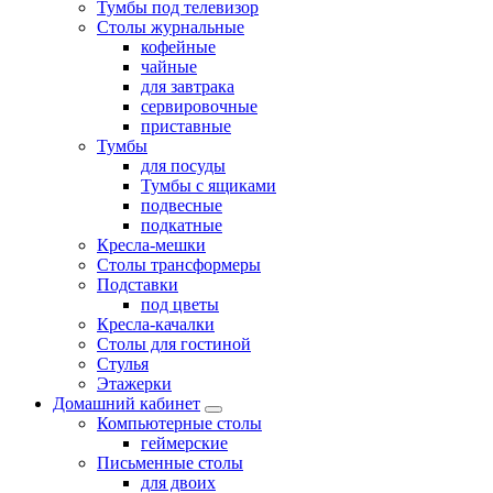
Тумбы под телевизор
Столы журнальные
кофейные
чайные
для завтрака
сервировочные
приставные
Тумбы
для посуды
Тумбы с ящиками
подвесные
подкатные
Кресла-мешки
Столы трансформеры
Подставки
под цветы
Кресла-качалки
Столы для гостиной
Стулья
Этажерки
Домашний кабинет
Компьютерные столы
геймерские
Письменные столы
для двоих