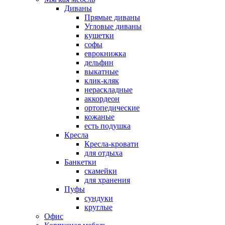
Диваны
Прямые диваны
Угловые диваны
кушетки
софы
еврокнижка
дельфин
выкатные
клик-кляк
нераскладные
аккордеон
ортопедические
кожаные
есть подушка
Кресла
Кресла-кровати
для отдыха
Банкетки
скамейки
для хранения
Пуфы
сундуки
круглые
Офис