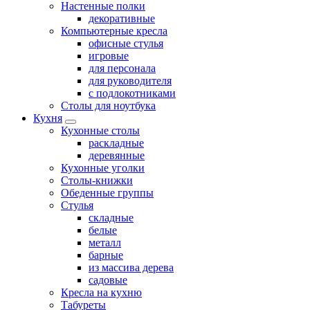
Настенные полки
декоративные
Компьютерные кресла
офисные стулья
игровые
для персонала
для руководителя
с подлокотниками
Столы для ноутбука
Кухня
Кухонные столы
раскладные
деревянные
Кухонные уголки
Столы-книжки
Обеденные группы
Стулья
складные
белые
металл
барные
из массива дерева
садовые
Кресла на кухню
Табуреты