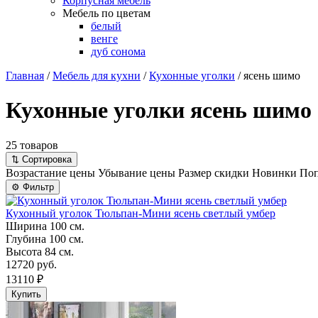
Корпусная мебель
Мебель по цветам
белый
венге
дуб сонома
Главная
/
Мебель для кухни
/
Кухонные уголки
/
ясень шимо
Кухонные уголки ясень шимо
25 товаров
⇅
Сортировка
Возрастание цены
Убывание цены
Размер скидки
Новинки
Поп
⚙
Фильтр
Кухонный уголок Тюльпан-Мини ясень светлый умбер
Ширина
100 см.
Глубина
100 см.
Высота
84 см.
12720 руб.
13110 ₽
Купить