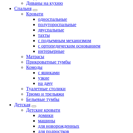
Диваны на кухню
Спальня
Кровати
односпальные
полутороспальные
двуспальные
тахты
с подъемным механизмом
с ортопедическим основанием
интерьерные
Матрасы
Прикроватные тумбы
Комоды
с ящиками
узкие
на дачу
Туалетные столики
Трюмо и трельяжи
Бельевые тумбы
Детская
Детские кровати
домики
машины
для новорожденных
для подростков