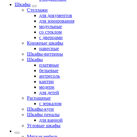
Шкафы
Стеллажи
для документов
для зонирования
модульные
со стеклом
с дверцами
Книжные шкафы
навесные
Шкафы-витрины
Шкафы
платяные
бельевые
антресоль
кантри
модерн
для детей
Распашные
с зеркалом
Шкафы-купе
Шкафы пеналы
для ванной
Угловые шкафы
Мягкая мебель