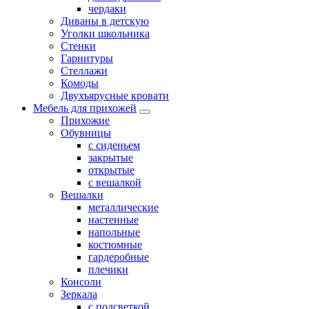
чердаки
Диваны в детскую
Уголки школьника
Стенки
Гарнитуры
Стеллажи
Комоды
Двухъярусные кровати
Мебель для прихожей
Прихожие
Обувницы
с сиденьем
закрытые
открытые
с вешалкой
Вешалки
металлические
настенные
напольные
костюмные
гардеробные
плечики
Консоли
Зеркала
с подсветкой