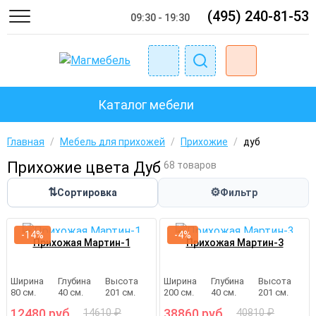
(495) 240-81-53
09:30 - 19:30
Каталог мебели
Главная
/
Мебель для прихожей
/
Прихожие
/
дуб
Прихожие цвета Дуб
68 товаров
⇅
⚙
Сортировка
Фильтр
-14%
-4%
Прихожая Мартин-1
Прихожая Мартин-3
Ширина
Глубина
Высота
Ширина
Глубина
Высота
80 см.
40 см.
201 см.
200 см.
40 см.
201 см.
12480 руб.
38860 руб.
14610 ₽
40810 ₽