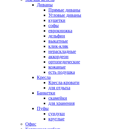
Диваны
Прямые диваны
Угловые диваны
кушетки
софы
еврокнижка
дельфин
выкатные
клик-кляк
нераскладные
аккордеон
ортопедические
кожаные
есть подушка
Кресла
Кресла-кровати
для отдыха
Банкетки
скамейки
для хранения
Пуфы
сундуки
круглые
Офис