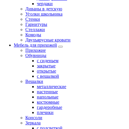
чердаки
Диваны в детскую
Уголки школьника
Стенки
Гарнитуры
Стеллажи
Комоды
Двухъярусные кровати
Мебель для прихожей
Прихожие
Обувницы
с сиденьем
закрытые
открытые
с вешалкой
Вешалки
металлические
настенные
напольные
костюмные
гардеробные
плечики
Консоли
Зеркала
с подсветкой