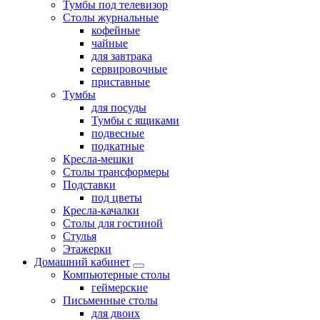
Тумбы под телевизор
Столы журнальные
кофейные
чайные
для завтрака
сервировочные
приставные
Тумбы
для посуды
Тумбы с ящиками
подвесные
подкатные
Кресла-мешки
Столы трансформеры
Подставки
под цветы
Кресла-качалки
Столы для гостиной
Стулья
Этажерки
Домашний кабинет
Компьютерные столы
геймерские
Письменные столы
для двоих