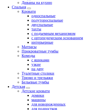
Диваны на кухню
Спальня
Кровати
односпальные
полутороспальные
двуспальные
тахты
с подъемным механизмом
с ортопедическим основанием
интерьерные
Матрасы
Прикроватные тумбы
Комоды
с ящиками
узкие
на дачу
Туалетные столики
Трюмо и трельяжи
Бельевые тумбы
Детская
Детские кровати
домики
машины
для новорожденных
для подростков