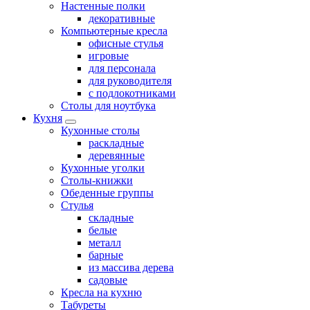
Настенные полки
декоративные
Компьютерные кресла
офисные стулья
игровые
для персонала
для руководителя
с подлокотниками
Столы для ноутбука
Кухня
Кухонные столы
раскладные
деревянные
Кухонные уголки
Столы-книжки
Обеденные группы
Стулья
складные
белые
металл
барные
из массива дерева
садовые
Кресла на кухню
Табуреты