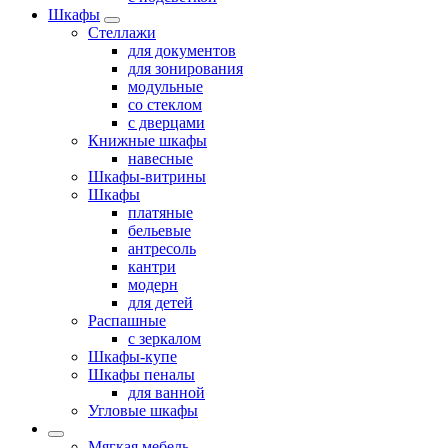
Шкафы
Стеллажи
для документов
для зонирования
модульные
со стеклом
с дверцами
Книжные шкафы
навесные
Шкафы-витрины
Шкафы
платяные
бельевые
антресоль
кантри
модерн
для детей
Распашные
с зеркалом
Шкафы-купе
Шкафы пеналы
для ванной
Угловые шкафы
Мягкая мебель