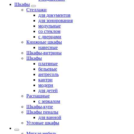
Шкафы
Стеллажи
для документов
для зонирования
модульные
со стеклом
с дверцами
Книжные шкафы
навесные
Шкафы-витрины
Шкафы
платяные
бельевые
антресоль
кантри
модерн
для детей
Распашные
с зеркалом
Шкафы-купе
Шкафы пеналы
для ванной
Угловые шкафы
Мягкая мебель