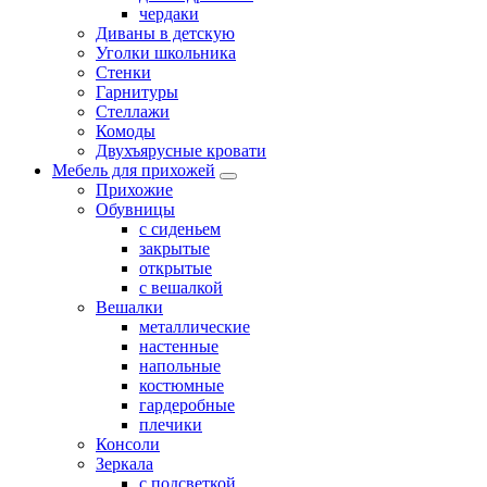
чердаки
Диваны в детскую
Уголки школьника
Стенки
Гарнитуры
Стеллажи
Комоды
Двухъярусные кровати
Мебель для прихожей
Прихожие
Обувницы
с сиденьем
закрытые
открытые
с вешалкой
Вешалки
металлические
настенные
напольные
костюмные
гардеробные
плечики
Консоли
Зеркала
с подсветкой