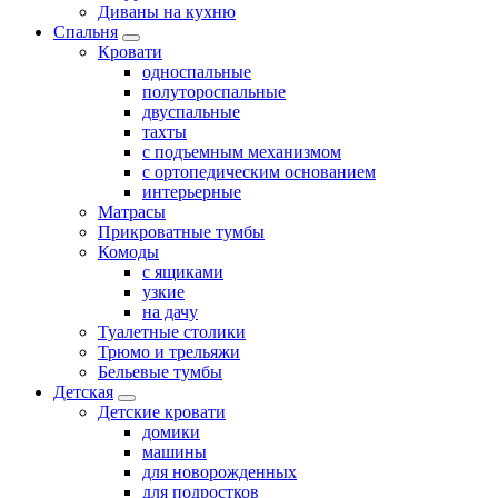
Диваны на кухню
Спальня
Кровати
односпальные
полутороспальные
двуспальные
тахты
с подъемным механизмом
с ортопедическим основанием
интерьерные
Матрасы
Прикроватные тумбы
Комоды
с ящиками
узкие
на дачу
Туалетные столики
Трюмо и трельяжи
Бельевые тумбы
Детская
Детские кровати
домики
машины
для новорожденных
для подростков