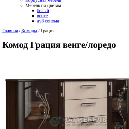
Корпусная мебель
Мебель по цветам
белый
венге
дуб сонома
Главная
/
Комоды
/
Грация
Комод Грация венге/лоредо