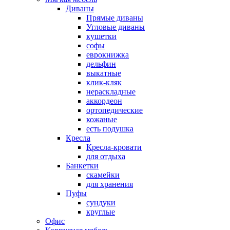
Диваны
Прямые диваны
Угловые диваны
кушетки
софы
еврокнижка
дельфин
выкатные
клик-кляк
нераскладные
аккордеон
ортопедические
кожаные
есть подушка
Кресла
Кресла-кровати
для отдыха
Банкетки
скамейки
для хранения
Пуфы
сундуки
круглые
Офис