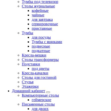
Тумбы под телевизор
Столы журнальные
кофейные
чайные
для завтрака
сервировочные
приставные
Тумбы
для посуды
Тумбы с ящиками
подвесные
подкатные
Кресла-мешки
Столы трансформеры
Подставки
под цветы
Кресла-качалки
Столы для гостиной
Стулья
Этажерки
Домашний кабинет
Компьютерные столы
геймерские
Письменные столы
для двоих