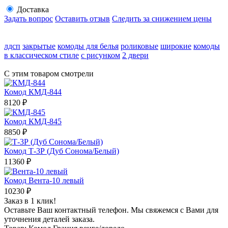
Доставка
Задать вопрос
Оставить отзыв
Следить за снижением цены
лдсп
закрытые
комоды для белья
роликовые
широкие
комоды
в классическом стиле
с рисунком
2 двери
С этим товаром смотрели
Комод КМД-844
8120
₽
Комод КМД-845
8850
₽
Комод Т-3Р (Дуб Сонома/Белый)
11360
₽
Комод Вента-10 левый
10230
₽
Заказ в 1 клик!
Оставьте Ваш контактный телефон. Мы свяжемся с Вами для
уточнения деталей заказа.