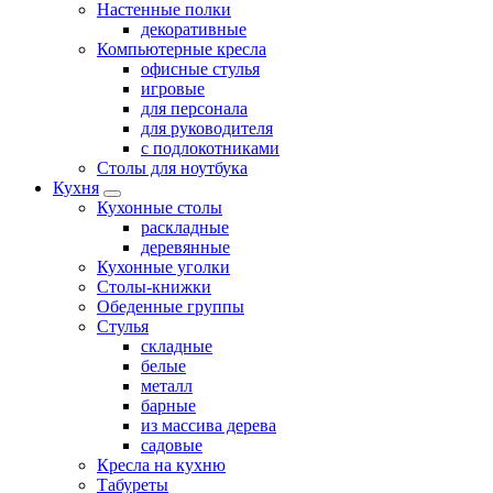
Настенные полки
декоративные
Компьютерные кресла
офисные стулья
игровые
для персонала
для руководителя
с подлокотниками
Столы для ноутбука
Кухня
Кухонные столы
раскладные
деревянные
Кухонные уголки
Столы-книжки
Обеденные группы
Стулья
складные
белые
металл
барные
из массива дерева
садовые
Кресла на кухню
Табуреты