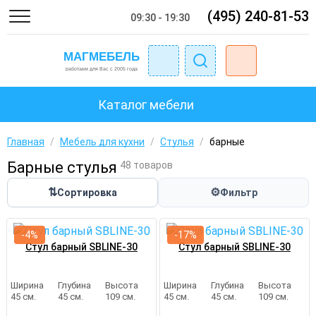
(495) 240-81-53
09:30 - 19:30
Каталог мебели
Главная
/
Мебель для кухни
/
Стулья
/
барные
Барные стулья
48 товаров
⇅
⚙
Сортировка
Фильтр
-4%
-17%
Стул барный SBLINE-30
Стул барный SBLINE-30
Ширина
Глубина
Высота
Ширина
Глубина
Высота
45 см.
45 см.
109 см.
45 см.
45 см.
109 см.