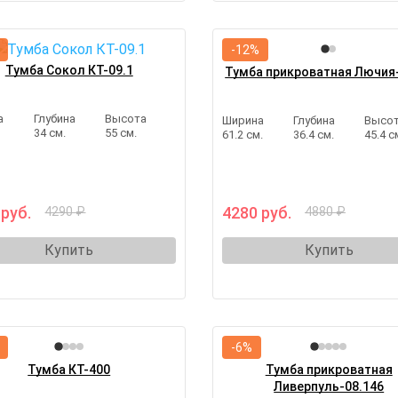
-12%
Тумба Сокол КТ-09.1
Тумба прикроватная Лючия
а
Глубина
Высота
Ширина
Глубина
Высо
34 см.
55 см.
61.2 см.
36.4 см.
45.4 с
 руб.
4280 руб.
4290 ₽
4880 ₽
Купить
Купить
-6%
Тумба КТ-400
Тумба прикроватная
Ливерпуль-08.146