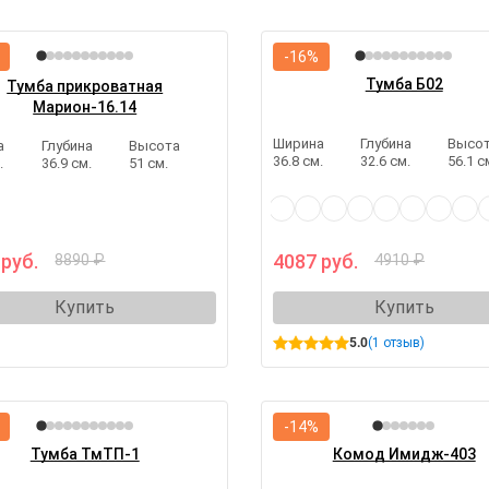
-16%
Тумба Б02
Тумба прикроватная
Марион-16.14
Ширина
Глубина
Высо
а
Глубина
Высота
36.8 см.
32.6 см.
56.1 с
.
36.9 см.
51 см.
 руб.
4087 руб.
8890 ₽
4910 ₽
Купить
Купить
5.0
(1 отзыв)
-14%
Тумба ТмТП-1
Комод Имидж-403