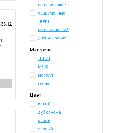
классические
современные
ЛОФТ
-33.12
скандинавский
дизайнерские
та
м.
Материал
ЛДСП
МДФ
металл
глянец
Цвет
белый
дуб сонома
серый
черный