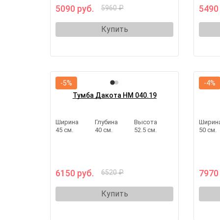
5090 руб.
5490
5960 ₽
Купить
-5%
-4%
Тумба Дакота НМ 040.19
Ширина
Глубина
Высота
Ширин
45 см.
40 см.
52.5 см.
50 см.
6150 руб.
7970
6520 ₽
Купить