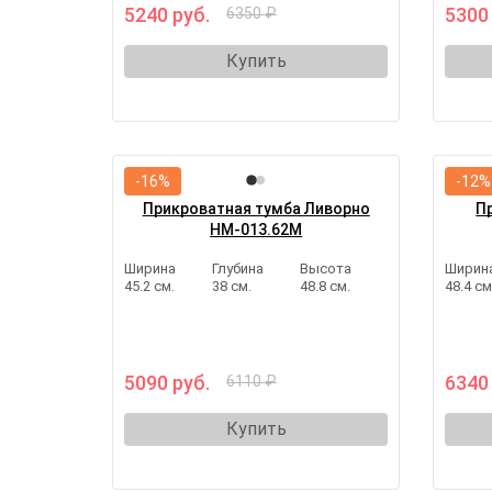
5240 руб.
5300
6350 ₽
Купить
-16%
-12%
Прикроватная тумба Ливорно
П
НМ-013.62М
Ширина
Глубина
Высота
Ширин
45.2 см.
38 см.
48.8 см.
48.4 см
5090 руб.
6340
6110 ₽
Купить