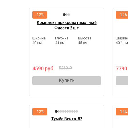
-12%
-12%
Комплект прикроватных тумб
Фиеста 2 шт
Ширина
Глубина
Высота
Ширин
40 см.
41 см.
45 см.
40.1 см
4590 руб.
7790
5260 ₽
Купить
-12%
-14%
Тумба Вента-82