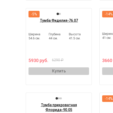
-5%
-14%
Тумба Фиделия-76.07
Ширин
Ширина
Глубина
Высота
41 см.
54.6 см.
44 см.
41.5 см.
5930 руб.
3660
6290 ₽
Купить
-14%
Тумба прикроватная
Флорида-90.05