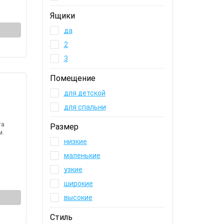
Ящики
да
2
3
Помещение
для детской
для спальни
та
Размер
м.
низкие
маленькие
узкие
широкие
высокие
Стиль