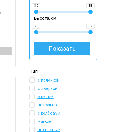
30
58
та
м.
Высота, см
21
82
Тип
с полочкой
с дверкой
с нишей
на ножках
та
с колёсами
мягкие
подвесные