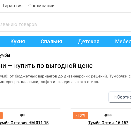
Гарантия
О компании
Кухня
Спальня
Детская
Мебел
тумбы
и — купить по выгодной цене
тумб: от бюджетных вариантов до дизайнерских решений. Тумбочки с
нтерьера, классики, лофта и скандинавского стиля.
⇅
Сорти
-12%
умба Оттавия НМ 011.15
Тумба Остин-16.152