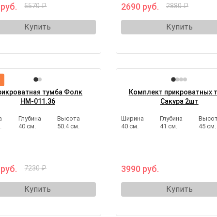
 руб.
2690 руб.
5570 ₽
2880 ₽
Купить
Купить
рикроватная тумба Фолк
Комплект прикроватных 
НМ-011.36
Сакура 2шт
а
Глубина
Высота
Ширина
Глубина
Высо
.
40 см.
50.4 см.
40 см.
41 см.
45 см.
 руб.
3990 руб.
7230 ₽
Купить
Купить