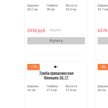
Ширина
Глубина
Высота
Ширин
60.2 см.
38 см.
43.6 см.
43.7 см
2930 руб.
6570
3020 ₽
Купить
-17%
-4%
Тумба прикроватная
Венеция-32.17
Ширина
Глубина
Высота
Ширин
55 см.
37.4 см.
51.8 см.
40 см.