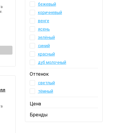
бежевый
та
м.
коричневый
венге
ясень
зелёный
синий
красный
дуб молочный
Оттенок
светлый
мпл
тёмный
Цена
та
Бренды