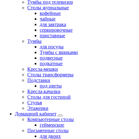
Тумбы под телевизор
Столы журнальные
кофейные
чайные
для завтрака
сервировочные
приставные
Тумбы
для посуды
Тумбы с ящиками
подвесные
подкатные
Кресла-мешки
Столы трансформеры
Подставки
под цветы
Кресла-качалки
Столы для гостиной
Стулья
Этажерки
Домашний кабинет
Компьютерные столы
геймерские
Письменные столы
для двоих