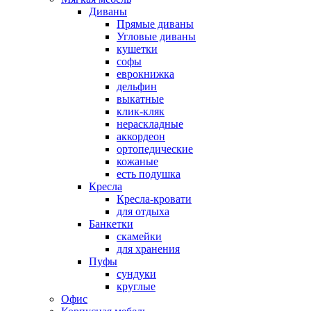
Диваны
Прямые диваны
Угловые диваны
кушетки
софы
еврокнижка
дельфин
выкатные
клик-кляк
нераскладные
аккордеон
ортопедические
кожаные
есть подушка
Кресла
Кресла-кровати
для отдыха
Банкетки
скамейки
для хранения
Пуфы
сундуки
круглые
Офис