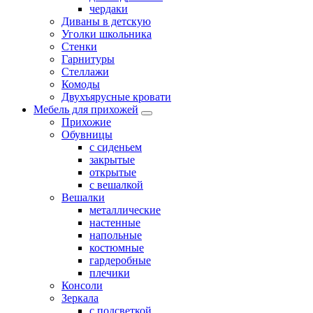
чердаки
Диваны в детскую
Уголки школьника
Стенки
Гарнитуры
Стеллажи
Комоды
Двухъярусные кровати
Мебель для прихожей
Прихожие
Обувницы
с сиденьем
закрытые
открытые
с вешалкой
Вешалки
металлические
настенные
напольные
костюмные
гардеробные
плечики
Консоли
Зеркала
с подсветкой