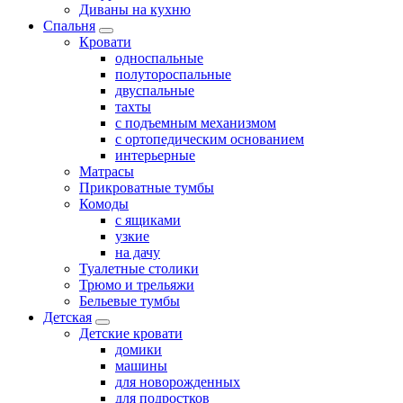
Диваны на кухню
Спальня
Кровати
односпальные
полутороспальные
двуспальные
тахты
с подъемным механизмом
с ортопедическим основанием
интерьерные
Матрасы
Прикроватные тумбы
Комоды
с ящиками
узкие
на дачу
Туалетные столики
Трюмо и трельяжи
Бельевые тумбы
Детская
Детские кровати
домики
машины
для новорожденных
для подростков