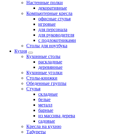
Настенные полки
декоративные
Компьютерные кресла
офисные стулья
игровые
для персонала
для руководителя
с подлокотниками
Столы для ноутбука
Кухня
Кухонные столы
раскладные
деревянные
Кухонные уголки
Столы-книжки
Обеденные группы
Стулья
складные
белые
металл
барные
из массива дерева
садовые
Кресла на кухню
Табуреты