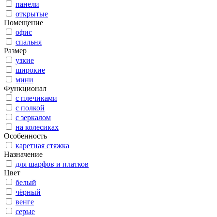
панели
открытые
Помещение
офис
спальня
Размер
узкие
широкие
мини
Функционал
с плечиками
с полкой
с зеркалом
на колесиках
Особенность
каретная стяжка
Назначение
для шарфов и платков
Цвет
белый
чёрный
венге
серые