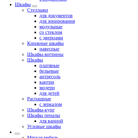
Шкафы
Стеллажи
для документов
для зонирования
модульные
со стеклом
с дверцами
Книжные шкафы
навесные
Шкафы-витрины
Шкафы
платяные
бельевые
антресоль
кантри
модерн
для детей
Распашные
с зеркалом
Шкафы-купе
Шкафы пеналы
для ванной
Угловые шкафы
Мягкая мебель