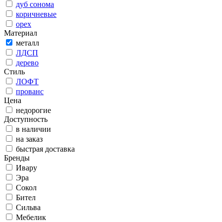
дуб сонома
коричневые
орех
Материал
металл
ЛДСП
дерево
Стиль
ЛОФТ
прованс
Цена
недорогие
Доступность
в наличии
на заказ
быстрая доставка
Бренды
Ивару
Эра
Сокол
Бител
Сильва
Мебелик