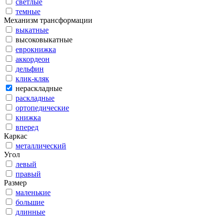
светлые
темные
Механизм трансформации
выкатные
высоковыкатные
еврокнижка
аккордеон
дельфин
клик-кляк
нераскладные
раскладные
ортопедические
книжка
вперед
Каркас
металлический
Угол
левый
правый
Размер
маленькие
большие
длинные