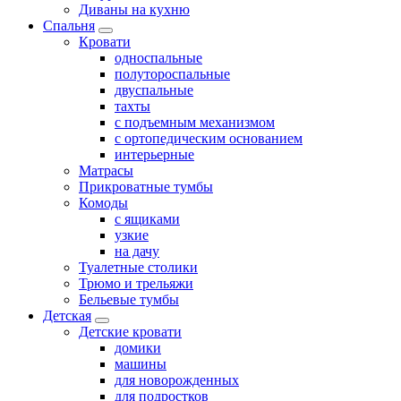
Диваны на кухню
Спальня
Кровати
односпальные
полутороспальные
двуспальные
тахты
с подъемным механизмом
с ортопедическим основанием
интерьерные
Матрасы
Прикроватные тумбы
Комоды
с ящиками
узкие
на дачу
Туалетные столики
Трюмо и трельяжи
Бельевые тумбы
Детская
Детские кровати
домики
машины
для новорожденных
для подростков