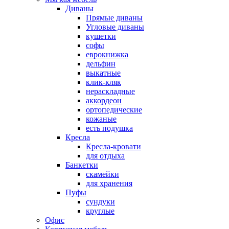
Диваны
Прямые диваны
Угловые диваны
кушетки
софы
еврокнижка
дельфин
выкатные
клик-кляк
нераскладные
аккордеон
ортопедические
кожаные
есть подушка
Кресла
Кресла-кровати
для отдыха
Банкетки
скамейки
для хранения
Пуфы
сундуки
круглые
Офис