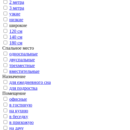
2 метра
3 метра
узкие
низкие
широкие
120 см
140 см
180 см
Спальное место
односпальные
двуспальные
трехместные
вместительные
Назначение
для ежедневного сна
для подростка
Помещение
офисные
в гостиную
на кухню
в беседку
в прихожую
на дачу