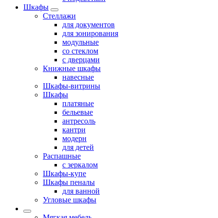
Шкафы
Стеллажи
для документов
для зонирования
модульные
со стеклом
с дверцами
Книжные шкафы
навесные
Шкафы-витрины
Шкафы
платяные
бельевые
антресоль
кантри
модерн
для детей
Распашные
с зеркалом
Шкафы-купе
Шкафы пеналы
для ванной
Угловые шкафы
Мягкая мебель