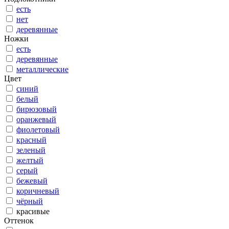
есть
нет
деревянные
Ножки
есть
деревянные
металлические
Цвет
синий
белый
бирюзовый
оранжевый
фиолетовый
красный
зеленый
желтый
серый
бежевый
коричневый
чёрный
красивые
Оттенок