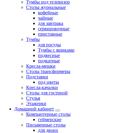
Тумбы под телевизор
Столы журнальные
кофейные
чайные
для завтрака
сервировочные
приставные
Тумбы
для посуды
Тумбы с ящиками
подвесные
подкатные
Кресла-мешки
Столы трансформеры
Подставки
под цветы
Кресла-качалки
Столы для гостиной
Стулья
Этажерки
Домашний кабинет
Компьютерные столы
геймерские
Письменные столы
для двоих