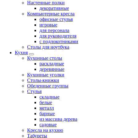
Настенные полки
декоративные
Компьютерные кресла
офисные стулья
игровые
для персонала
для руководителя
с подлокотниками
Столы для ноутбука
Кухня
Кухонные столы
раскладные
деревянные
Кухонные уголки
Столы-книжки
Обеденные группы
Стулья
складные
белые
металл
барные
из массива дерева
садовые
Кресла на кухню
Табуреты