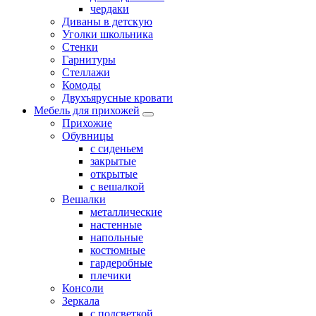
чердаки
Диваны в детскую
Уголки школьника
Стенки
Гарнитуры
Стеллажи
Комоды
Двухъярусные кровати
Мебель для прихожей
Прихожие
Обувницы
с сиденьем
закрытые
открытые
с вешалкой
Вешалки
металлические
настенные
напольные
костюмные
гардеробные
плечики
Консоли
Зеркала
с подсветкой