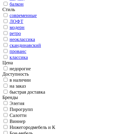
балкон
Стиль
современные
ЛОФТ
модерн
ретро
неоклассика
скандинавский
прованс
классика
Цена
недорогие
Доступность
в наличии
на заказ
быстрая доставка
Бренды
Элегия
Пирогрупп
Салотти
Виннер
Нижегородмебель и К
Бон-мебель