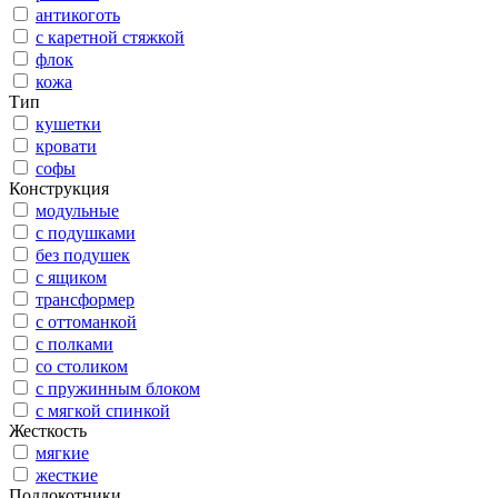
антикоготь
с каретной стяжкой
флок
кожа
Тип
кушетки
кровати
софы
Конструкция
модульные
с подушками
без подушек
с ящиком
трансформер
с оттоманкой
с полками
со столиком
с пружинным блоком
с мягкой спинкой
Жесткость
мягкие
жесткие
Подлокотники