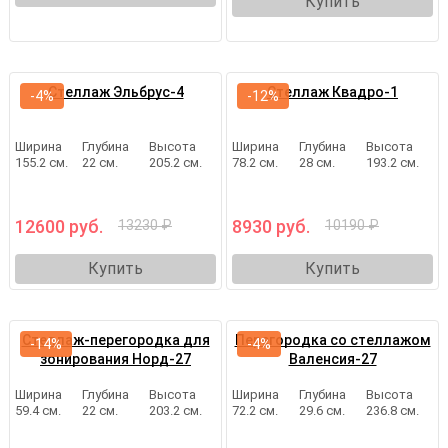
Купить
Стеллаж Эльбрус-4
Стеллаж Квадро-1
-4%
-12%
Ширина
Глубина
Высота
Ширина
Глубина
Высота
155.2 см.
22 см.
205.2 см.
78.2 см.
28 см.
193.2 см.
12600 руб.
8930 руб.
13230 ₽
10190 ₽
Купить
Купить
Стеллаж-перегородка для
Перегородка со стеллажом
-14%
-4%
зонирования Норд-27
Валенсия-27
Ширина
Глубина
Высота
Ширина
Глубина
Высота
59.4 см.
22 см.
203.2 см.
72.2 см.
29.6 см.
236.8 см.