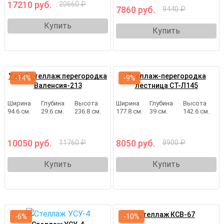
17210 руб.
20660 ₽
7860 руб.
9440 ₽
Купить
Купить
Узкий стеллаж перегородка
Стеллаж-перегородка
-14%
-9%
Валенсия-213
лестница СТ-Л145
Ширина
Глубина
Высота
Ширина
Глубина
Высота
94.6 см.
29.6 см.
236.8 см.
177.8 см.
39 см.
142.6 см.
10050 руб.
8050 руб.
11760 ₽
8900 ₽
Купить
Купить
Стеллаж КСВ-67
-6%
-10%