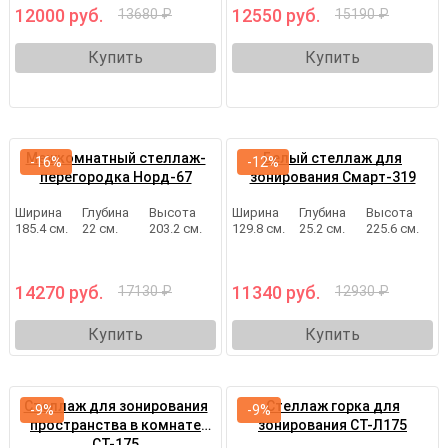
12000 руб.
12550 руб.
13680 ₽
15190 ₽
Купить
Купить
Межкомнатный стеллаж-
Белый стеллаж для
-16%
-12%
перегородка Норд-67
зонирования Смарт-319
Ширина
Глубина
Высота
Ширина
Глубина
Высота
185.4 см.
22 см.
203.2 см.
129.8 см.
25.2 см.
225.6 см.
14270 руб.
11340 руб.
17130 ₽
12930 ₽
Купить
Купить
Стеллаж для зонирования
Стеллаж горка для
-9%
-9%
пространства в комнате
зонирования СТ-Л175
СТ-175