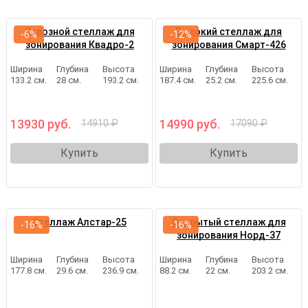
Сквозной стеллаж для
Высокий стеллаж для
-6%
-12%
зонирования Квадро-2
зонирования Смарт-426
Ширина
Глубина
Высота
Ширина
Глубина
Высота
133.2 см.
28 см.
193.2 см.
187.4 см.
25.2 см.
225.6 см.
13930 руб.
14990 руб.
14910 ₽
17090 ₽
Купить
Купить
Стеллаж Алстар-25
Открытый стеллаж для
-16%
-16%
зонирования Норд-37
Ширина
Глубина
Высота
Ширина
Глубина
Высота
177.8 см.
29.6 см.
236.9 см.
88.2 см.
22 см.
203.2 см.