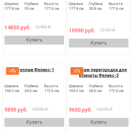
Ширина
Глубина
Высота
Ширина
Глубина
Высота
177.8 см.
39 см.
177.6 см.
177.8 см.
38.8 см.
177.6 см.
14850 руб.
16400 ₽
10990 руб.
12150 ₽
Купить
Купить
Стеллаж Феликс-1
Стеллаж-перегородка для
-4%
-6%
комнаты Феликс-3
Ширина
Глубина
Высота
Ширина
Глубина
Высота
104.2 см.
28.6 см.
172.6 см.
104.2 см.
28.6 см.
172.6 см.
9890 руб.
9650 руб.
10390 ₽
10330 ₽
Купить
Купить