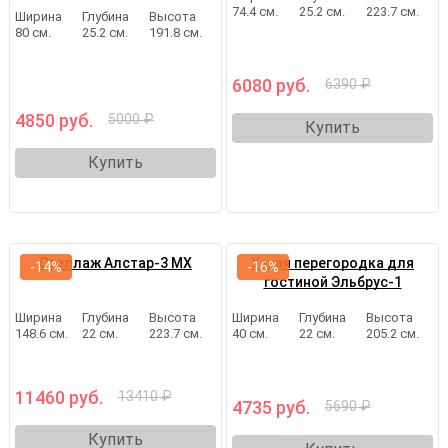
74.4 см.
25.2 см.
223.7 см.
Ширина
Глубина
Высота
80 см.
25.2 см.
191.8 см.
6080 руб.
6390 ₽
4850 руб.
5000 ₽
Купить
Купить
Стеллаж Алстар-3 МХ
Узкая перегородка для
-14%
-16%
гостиной Эльбрус-1
Ширина
Глубина
Высота
Ширина
Глубина
Высота
148.6 см.
22 см.
223.7 см.
40 см.
22 см.
205.2 см.
11460 руб.
13410 ₽
4735 руб.
5690 ₽
Купить