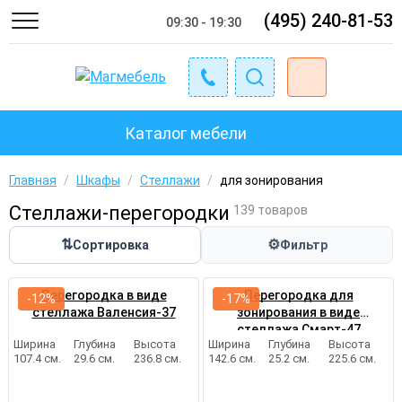
(495) 240-81-53
09:30 - 19:30
Каталог мебели
Главная
/
Шкафы
/
Стеллажи
/
для зонирования
Стеллажи-перегородки
139 товаров
⇅
⚙
Сортировка
Фильтр
Перегородка в виде
Перегородка для
-12%
-17%
стеллажа Валенсия-37
зонирования в виде
стеллажа Смарт-47
Ширина
Глубина
Высота
Ширина
Глубина
Высота
107.4 см.
29.6 см.
236.8 см.
142.6 см.
25.2 см.
225.6 см.