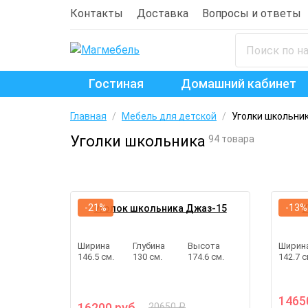
Контакты
Доставка
Вопросы и ответы
Гостиная
Домашний кабинет
Главная
/
Мебель для детской
/
Уголки школьни
Уголки школьника
94 товара
-21%
-13%
Уголок школьника Джаз-15
У
Ширина
Глубина
Высота
Ширин
146.5 см.
130 см.
174.6 см.
142.7 с
1465
16200 руб.
20650 ₽