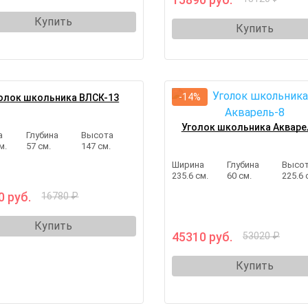
Купить
Купить
-14%
олок школьника ВЛСК-13
Уголок школьника Акваре
а
Глубина
Высота
м.
57 см.
147 см.
Ширина
Глубина
Высо
235.6 см.
60 см.
225.6 
0 руб.
16780 ₽
Купить
45310 руб.
53020 ₽
Купить