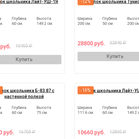
-12%
лок школьника Лайт-УШ-1Я
Уголок школьника Туни
а
Глубина
Высота
Ширина
Глубина
Высо
м.
60 см.
149.2 см.
200 см.
50 см.
200 см
28800 руб.
32840 ₽
 руб.
10450 ₽
Купить
Купить
-16%
олок школьника Б-83.87 с
Уголок школьника Лайт-У
настенной полкой
а
Глубина
Высота
Ширина
Глубина
Высо
м.
60 см.
75 см.
111.6 см.
60 см.
149.2 
0 руб.
10660 руб.
16700 ₽
12800 ₽