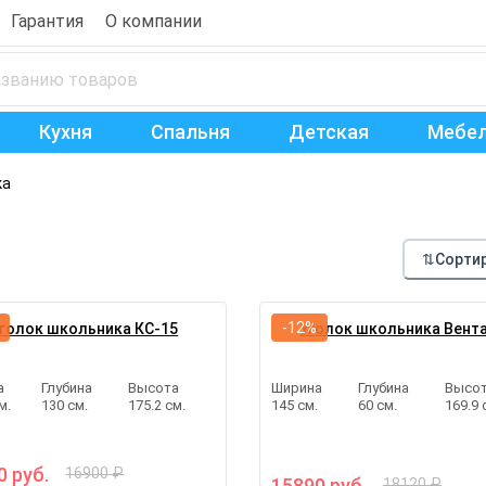
Гарантия
О компании
Кухня
Спальня
Детская
Мебел
ка
⇅
Сорти
-12%
голок школьника КС-15
Уголок школьника Вент
а
Глубина
Высота
Ширина
Глубина
Высо
м.
130 см.
175.2 см.
145 см.
60 см.
169.9 
0 руб.
16900 ₽
15890 руб.
18120 ₽