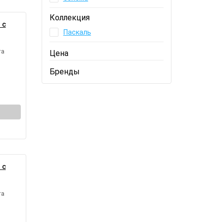
Коллекция
 с
Паскаль
та
Цена
Бренды
 с
та