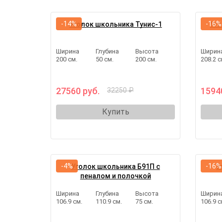
-14%
-16%
Уголок школьника Тунис-1
Уго
Ширина
Глубина
Высота
Ширин
200 см.
50 см.
200 см.
208.2 с
27560 руб.
1594
32250 ₽
Купить
-4%
-16%
Уголок школьника Б91П с
У
пеналом и полочкой
Ширина
Глубина
Высота
Ширин
106.9 см.
110.9 см.
75 см.
106.9 с