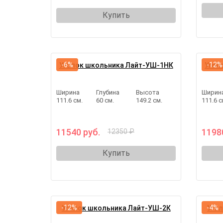
Купить
-6%
-12%
Уголок школьника Лайт-УШ-1НК
Угол
Ширина
Глубина
Высота
Ширин
111.6 см.
60 см.
149.2 см.
111.6 с
11540 руб.
1198
12350 ₽
Купить
-12%
-4%
Уголок школьника Лайт-УШ-2К
Уго