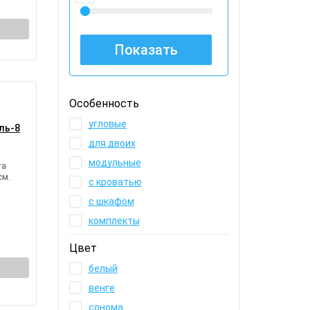
Особенность
угловые
ль-8
для двоих
модульные
та
см.
с кроватью
с шкафом
комплекты
Цвет
белый
венге
сонома