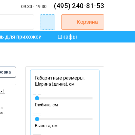
(495) 240-81-53
09:30 - 19:30
Корзина
ь для прихожей
Шкафы
ровка
Габаритные размеры:
Ширина (длина), см
а-1
Глубина, см
та
см.
Высота, см