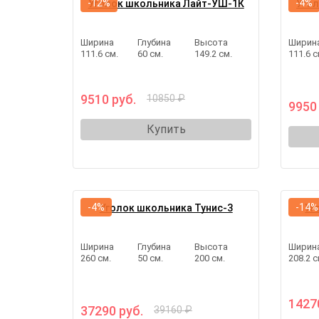
-12%
-4%
Уголок школьника Лайт-УШ-1К
Уго
Ширина
Глубина
Высота
Ширин
111.6 см.
60 см.
149.2 см.
111.6 с
9510 руб.
10850 ₽
9950
Купить
-4%
-14%
Уголок школьника Тунис-3
Уг
Ширина
Глубина
Высота
Ширин
260 см.
50 см.
200 см.
208.2 с
1427
37290 руб.
39160 ₽