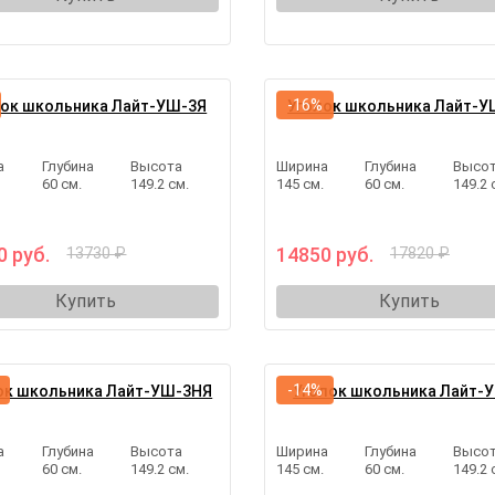
-16%
лок школьника Лайт-УШ-3Я
Уголок школьника Лайт-У
а
Глубина
Высота
Ширина
Глубина
Высо
.
60 см.
149.2 см.
145 см.
60 см.
149.2 
0 руб.
14850 руб.
13730 ₽
17820 ₽
Купить
Купить
-14%
ок школьника Лайт-УШ-3НЯ
Уголок школьника Лайт-
а
Глубина
Высота
Ширина
Глубина
Высо
.
60 см.
149.2 см.
145 см.
60 см.
149.2 