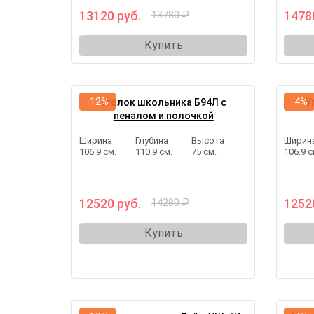
13120 руб.
1478
13780 ₽
Купить
-12%
-4%
Уголок школьника Б94Л с
У
пеналом и полочкой
Ширина
Глубина
Высота
Ширин
106.9 см.
110.9 см.
75 см.
106.9 с
12520 руб.
1252
14280 ₽
Купить