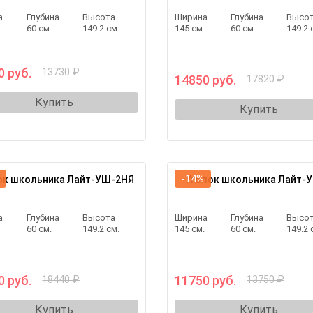
а
Глубина
Высота
Ширина
Глубина
Высо
.
60 см.
149.2 см.
145 см.
60 см.
149.2 
0 руб.
13730 ₽
14850 руб.
17820 ₽
Купить
Купить
-14%
ок школьника Лайт-УШ-2НЯ
Уголок школьника Лайт-
а
Глубина
Высота
Ширина
Глубина
Высо
.
60 см.
149.2 см.
145 см.
60 см.
149.2 
0 руб.
11750 руб.
18440 ₽
13750 ₽
Купить
Купить