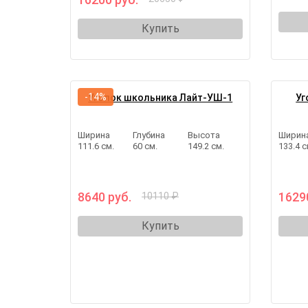
Купить
-14%
Уголок школьника Лайт-УШ-1
Уг
Ширина
Глубина
Высота
Ширин
111.6 см.
60 см.
149.2 см.
133.4 с
8640 руб.
1629
10110 ₽
Купить