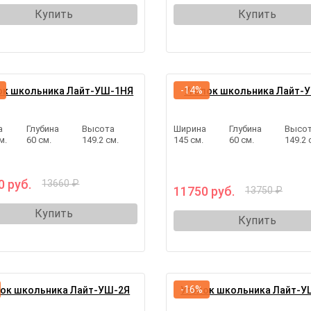
Купить
Купить
-14%
ок школьника Лайт-УШ-1НЯ
Уголок школьника Лайт-
а
Глубина
Высота
Ширина
Глубина
Высо
м.
60 см.
149.2 см.
145 см.
60 см.
149.2 
0 руб.
13660 ₽
11750 руб.
13750 ₽
Купить
Купить
-16%
лок школьника Лайт-УШ-2Я
Уголок школьника Лайт-У