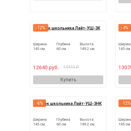
-12%
-4%
Уголок школьника Лайт-УШ-3К
Уго
Ширина
Глубина
Высота
Ширин
145 см.
60 см.
149.2 см.
145 см
12640 руб.
1307
14410 ₽
Купить
-6%
-12%
Уголок школьника Лайт-УШ-3НК
Угол
Ширина
Глубина
Высота
Ширин
145 см.
60 см.
149.2 см.
145 см