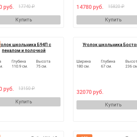
0 руб.
14780 руб.
17740 ₽
15820 ₽
Купить
Купить
голок школьника Б94П с
Уголок школьника Босто
пеналом и полочкой
а
Глубина
Высота
Ширина
Глубина
Высо
м.
110.9 см.
75 см.
180 см.
67 см.
236 см
0 руб.
13150 ₽
32070 руб.
Купить
Купить