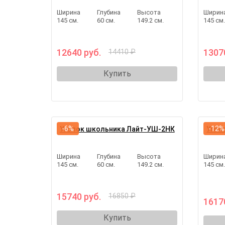
Ширина
Глубина
Высота
Ширин
145 см.
60 см.
149.2 см.
145 см
12640 руб.
1307
14410 ₽
Купить
-6%
-12%
Уголок школьника Лайт-УШ-2НК
Угол
Ширина
Глубина
Высота
Ширин
145 см.
60 см.
149.2 см.
145 см
15740 руб.
16850 ₽
1617
Купить