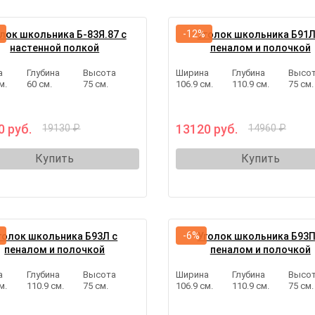
-12%
лок школьника Б-83Я.87 с
Уголок школьника Б91Л
настенной полкой
пеналом и полочкой
а
Глубина
Высота
Ширина
Глубина
Высо
м.
60 см.
75 см.
106.9 см.
110.9 см.
75 см.
0 руб.
13120 руб.
19130 ₽
14960 ₽
Купить
Купить
-6%
голок школьника Б93Л с
Уголок школьника Б93П
пеналом и полочкой
пеналом и полочкой
а
Глубина
Высота
Ширина
Глубина
Высо
м.
110.9 см.
75 см.
106.9 см.
110.9 см.
75 см.