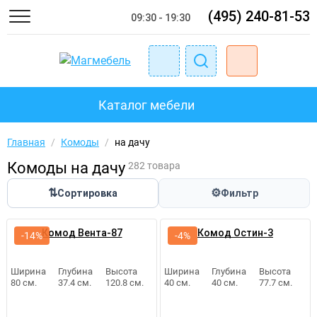
(495) 240-81-53
09:30 - 19:30
Каталог мебели
Главная
/
Комоды
/
на дачу
Комоды на дачу
282 товара
⇅
⚙
Сортировка
Фильтр
Комод Вента-87
Комод Остин-3
-14%
-4%
Ширина
Глубина
Высота
Ширина
Глубина
Высота
80 см.
37.4 см.
120.8 см.
40 см.
40 см.
77.7 см.