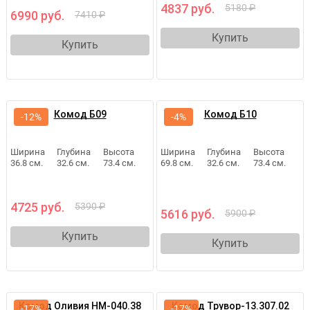
4837 руб.
5180 ₽
6990 руб.
7410 ₽
Купить
Купить
Комод Б09
Комод Б10
-12%
-4%
Ширина
Глубина
Высота
Ширина
Глубина
Высота
36.8 см.
32.6 см.
73.4 см.
69.8 см.
32.6 см.
73.4 см.
4725 руб.
5390 ₽
5616 руб.
5900 ₽
Купить
Купить
Комод Оливия НМ-040.38
Комод Трувор-13.307.02
-17%
-17%