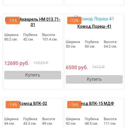
Комод Акварель НМ 013.71-
-16%
-12%
01
Комод Лореш-41
Ширина
Глубина
Высота
80.2 см.
42 см.
101.4 см.
Ширина
Глубина
Высота
50 см.
50 см.
64.2 см.
12680 руб.
15220 ₽
6500 руб.
7410 ₽
Купить
Купить
Комод ВЛК-02
Комод ВЛК-15 МДФ
-14%
-16%
Ширина
Глубина
Высота
Ширина
Глубина
Высота
84 см.
43.3 см.
89 см.
92 см.
48.5 см.
111 см.