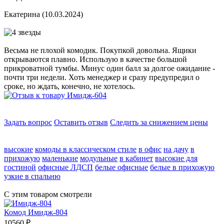
Екатерина
(10.03.2024)
Весьма не плохой комодик. Покупкой довольна. Ящики
открываются плавно. Использую в качестве большой
прикроватной тумбы. Минус один балл за долгое ожидание -
почти три недели. Хоть менеджер и сразу предупредил о
сроке, но ждать, конечно, не хотелось.
Задать вопрос
Оставить отзыв
Следить за снижением цены
высокие
комоды в классическом стиле
в офис
на дачу
в
прихожую
маленькие
модульные
в кабинет
высокие для
гостиной
офисные ЛДСП
белые офисные
белые в прихожую
узкие в спальню
С этим товаром смотрели
Комод Имидж-804
10560
₽