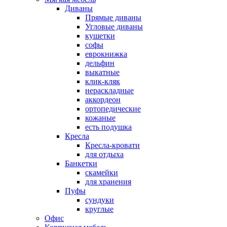
Диваны
Прямые диваны
Угловые диваны
кушетки
софы
еврокнижка
дельфин
выкатные
клик-кляк
нераскладные
аккордеон
ортопедические
кожаные
есть подушка
Кресла
Кресла-кровати
для отдыха
Банкетки
скамейки
для хранения
Пуфы
сундуки
круглые
Офис