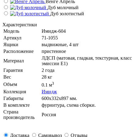
Венге Апрель
Дуб молочный
Дуб золотистый
Характеристики
Модель
Имидж-604
Артикул
71-1055
Ящики
выдвижные, 4 шт
Расположение
пристенное
ЛДСП (матовая, гладкая, текстурная, класс
Материал
эмиссии E1)
Гарантия
2 года
Вес
28 кг
3
Объем
0.1 м
Коллекция
Имидж
Габариты
600х332х897 мм.
В комплекте
фурнитура, схема сборки.
Страна
Россия
производитель
Доставка
Самовывоз
Отзывы