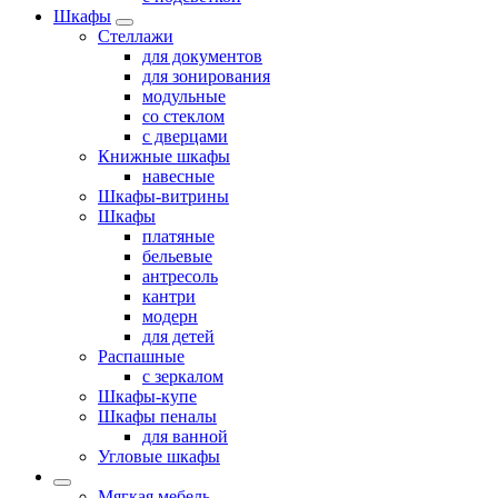
Шкафы
Стеллажи
для документов
для зонирования
модульные
со стеклом
с дверцами
Книжные шкафы
навесные
Шкафы-витрины
Шкафы
платяные
бельевые
антресоль
кантри
модерн
для детей
Распашные
с зеркалом
Шкафы-купе
Шкафы пеналы
для ванной
Угловые шкафы
Мягкая мебель