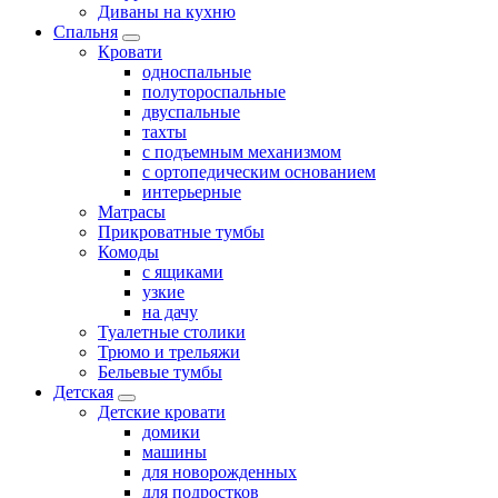
Диваны на кухню
Спальня
Кровати
односпальные
полутороспальные
двуспальные
тахты
с подъемным механизмом
с ортопедическим основанием
интерьерные
Матрасы
Прикроватные тумбы
Комоды
с ящиками
узкие
на дачу
Туалетные столики
Трюмо и трельяжи
Бельевые тумбы
Детская
Детские кровати
домики
машины
для новорожденных
для подростков