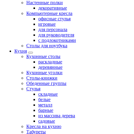
Настенные полки
декоративные
Компьютерные кресла
офисные стулья
игровые
для персонала
для руководителя
с подлокотниками
Столы для ноутбука
Кухня
Кухонные столы
раскладные
деревянные
Кухонные уголки
Столы-книжки
Обеденные группы
Стулья
складные
белые
металл
барные
из массива дерева
садовые
Кресла на кухню
Табуреты