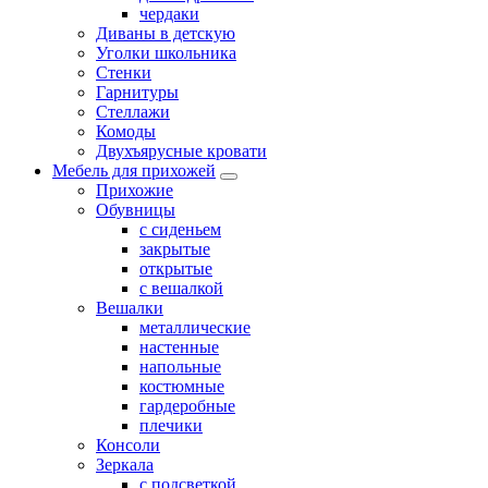
чердаки
Диваны в детскую
Уголки школьника
Стенки
Гарнитуры
Стеллажи
Комоды
Двухъярусные кровати
Мебель для прихожей
Прихожие
Обувницы
с сиденьем
закрытые
открытые
с вешалкой
Вешалки
металлические
настенные
напольные
костюмные
гардеробные
плечики
Консоли
Зеркала
с подсветкой