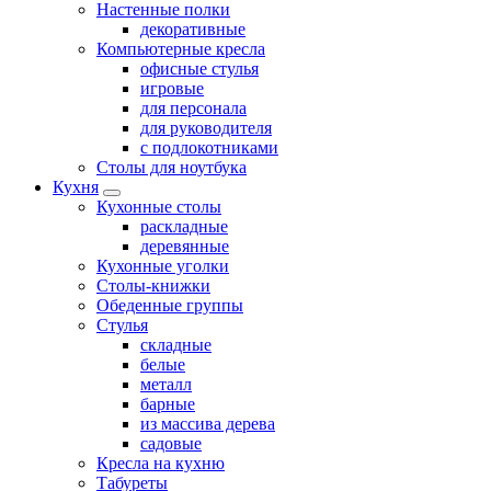
Настенные полки
декоративные
Компьютерные кресла
офисные стулья
игровые
для персонала
для руководителя
с подлокотниками
Столы для ноутбука
Кухня
Кухонные столы
раскладные
деревянные
Кухонные уголки
Столы-книжки
Обеденные группы
Стулья
складные
белые
металл
барные
из массива дерева
садовые
Кресла на кухню
Табуреты