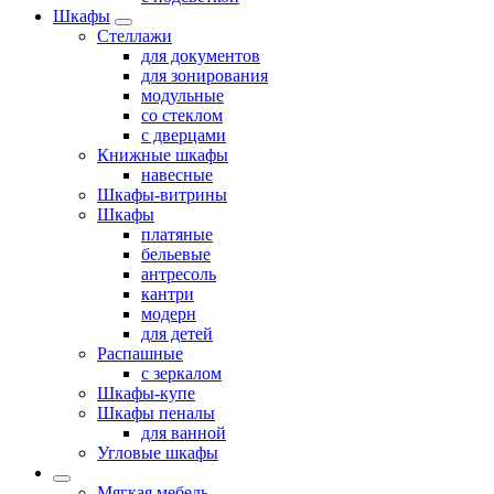
Шкафы
Стеллажи
для документов
для зонирования
модульные
со стеклом
с дверцами
Книжные шкафы
навесные
Шкафы-витрины
Шкафы
платяные
бельевые
антресоль
кантри
модерн
для детей
Распашные
с зеркалом
Шкафы-купе
Шкафы пеналы
для ванной
Угловые шкафы
Мягкая мебель