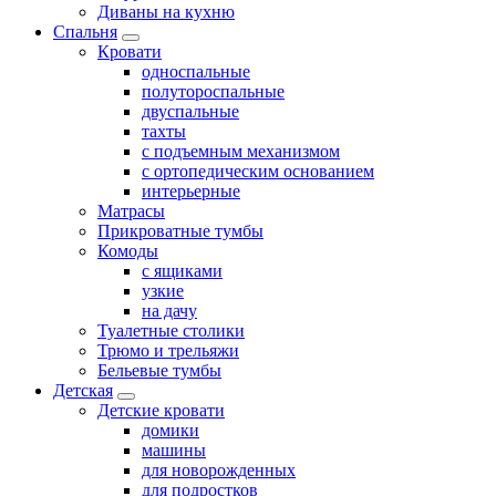
Диваны на кухню
Спальня
Кровати
односпальные
полутороспальные
двуспальные
тахты
с подъемным механизмом
с ортопедическим основанием
интерьерные
Матрасы
Прикроватные тумбы
Комоды
с ящиками
узкие
на дачу
Туалетные столики
Трюмо и трельяжи
Бельевые тумбы
Детская
Детские кровати
домики
машины
для новорожденных
для подростков