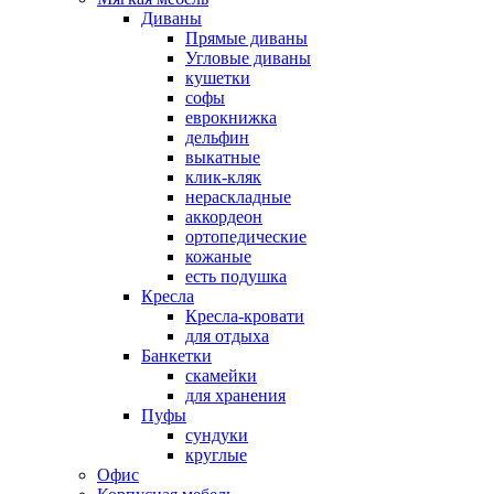
Диваны
Прямые диваны
Угловые диваны
кушетки
софы
еврокнижка
дельфин
выкатные
клик-кляк
нераскладные
аккордеон
ортопедические
кожаные
есть подушка
Кресла
Кресла-кровати
для отдыха
Банкетки
скамейки
для хранения
Пуфы
сундуки
круглые
Офис