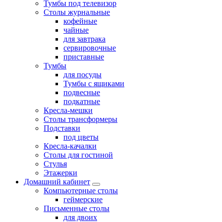
Тумбы под телевизор
Столы журнальные
кофейные
чайные
для завтрака
сервировочные
приставные
Тумбы
для посуды
Тумбы с ящиками
подвесные
подкатные
Кресла-мешки
Столы трансформеры
Подставки
под цветы
Кресла-качалки
Столы для гостиной
Стулья
Этажерки
Домашний кабинет
Компьютерные столы
геймерские
Письменные столы
для двоих