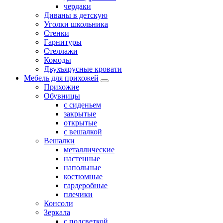
чердаки
Диваны в детскую
Уголки школьника
Стенки
Гарнитуры
Стеллажи
Комоды
Двухъярусные кровати
Мебель для прихожей
Прихожие
Обувницы
с сиденьем
закрытые
открытые
с вешалкой
Вешалки
металлические
настенные
напольные
костюмные
гардеробные
плечики
Консоли
Зеркала
с подсветкой