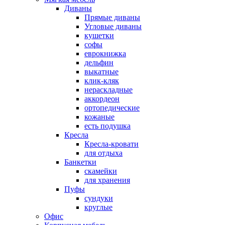
Диваны
Прямые диваны
Угловые диваны
кушетки
софы
еврокнижка
дельфин
выкатные
клик-кляк
нераскладные
аккордеон
ортопедические
кожаные
есть подушка
Кресла
Кресла-кровати
для отдыха
Банкетки
скамейки
для хранения
Пуфы
сундуки
круглые
Офис