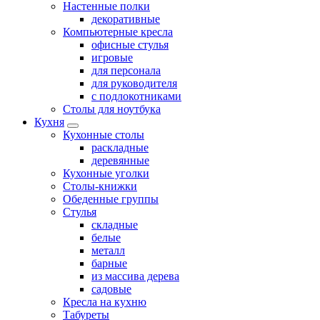
Настенные полки
декоративные
Компьютерные кресла
офисные стулья
игровые
для персонала
для руководителя
с подлокотниками
Столы для ноутбука
Кухня
Кухонные столы
раскладные
деревянные
Кухонные уголки
Столы-книжки
Обеденные группы
Стулья
складные
белые
металл
барные
из массива дерева
садовые
Кресла на кухню
Табуреты