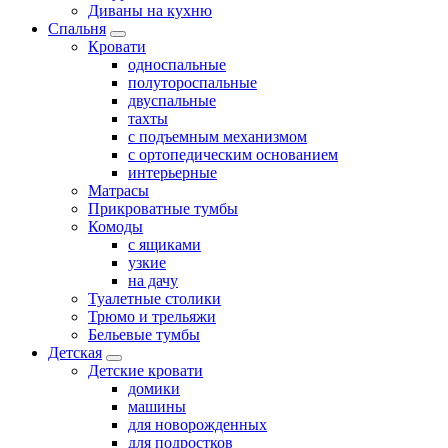
Диваны на кухню
Спальня
Кровати
односпальные
полутороспальные
двуспальные
тахты
с подъемным механизмом
с ортопедическим основанием
интерьерные
Матрасы
Прикроватные тумбы
Комоды
с ящиками
узкие
на дачу
Туалетные столики
Трюмо и трельяжи
Бельевые тумбы
Детская
Детские кровати
домики
машины
для новорожденных
для подростков