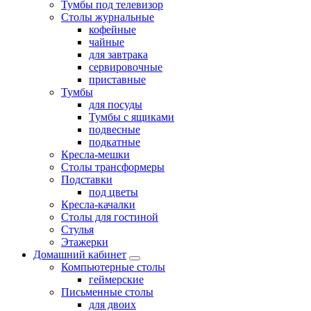
Тумбы под телевизор
Столы журнальные
кофейные
чайные
для завтрака
сервировочные
приставные
Тумбы
для посуды
Тумбы с ящиками
подвесные
подкатные
Кресла-мешки
Столы трансформеры
Подставки
под цветы
Кресла-качалки
Столы для гостиной
Стулья
Этажерки
Домашний кабинет
Компьютерные столы
геймерские
Письменные столы
для двоих