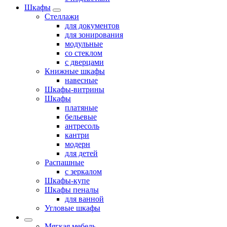
Шкафы
Стеллажи
для документов
для зонирования
модульные
со стеклом
с дверцами
Книжные шкафы
навесные
Шкафы-витрины
Шкафы
платяные
бельевые
антресоль
кантри
модерн
для детей
Распашные
с зеркалом
Шкафы-купе
Шкафы пеналы
для ванной
Угловые шкафы
Мягкая мебель