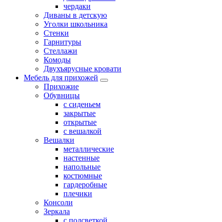
чердаки
Диваны в детскую
Уголки школьника
Стенки
Гарнитуры
Стеллажи
Комоды
Двухъярусные кровати
Мебель для прихожей
Прихожие
Обувницы
с сиденьем
закрытые
открытые
с вешалкой
Вешалки
металлические
настенные
напольные
костюмные
гардеробные
плечики
Консоли
Зеркала
с подсветкой