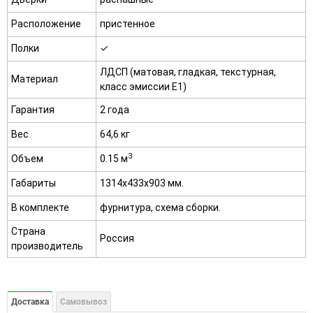
Расположение
пристенное
Полки
✓
ЛДСП (матовая, гладкая, текстурная,
Материал
класс эмиссии E1)
Гарантия
2 года
Вес
64,6 кг
3
Объем
0.15 м
Габариты
1314х433х903 мм.
В комплекте
фурнитура, схема сборки.
Страна
Россия
производитель
Доставка
Самовывоз