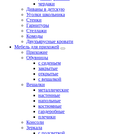
чердаки
Диваны в детскую
Уголки школьника
Стенки
Гарнитуры
Стеллажи
Комоды
Двухъярусные кровати
Мебель для прихожей
Прихожие
Обувницы
с сиденьем
закрытые
открытые
с вешалкой
Вешалки
металлические
настенные
напольные
костюмные
гардеробные
плечики
Консоли
Зеркала
с подсветкой