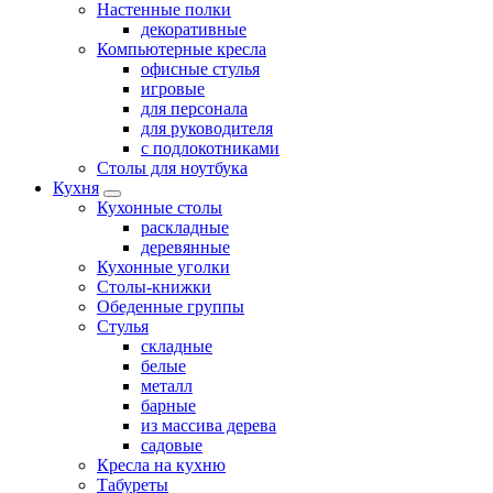
Настенные полки
декоративные
Компьютерные кресла
офисные стулья
игровые
для персонала
для руководителя
с подлокотниками
Столы для ноутбука
Кухня
Кухонные столы
раскладные
деревянные
Кухонные уголки
Столы-книжки
Обеденные группы
Стулья
складные
белые
металл
барные
из массива дерева
садовые
Кресла на кухню
Табуреты