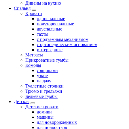
Диваны на кухню
Спальня
Кровати
односпальные
полутороспальные
двуспальные
тахты
с подъемным механизмом
с ортопедическим основанием
интерьерные
Матрасы
Прикроватные тумбы
Комоды
с ящиками
узкие
на дачу
Туалетные столики
Трюмо и трельяжи
Бельевые тумбы
Детская
Детские кровати
домики
машины
для новорожденных
для подростков