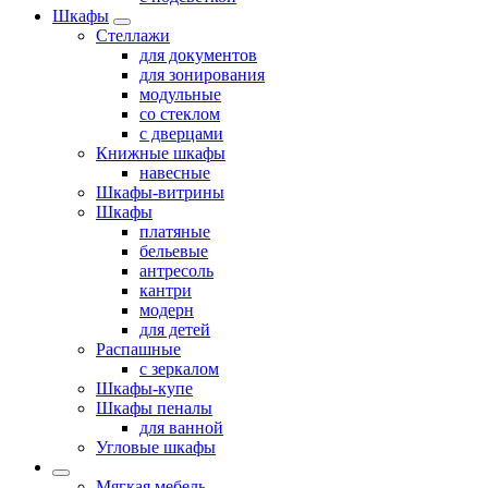
Шкафы
Стеллажи
для документов
для зонирования
модульные
со стеклом
с дверцами
Книжные шкафы
навесные
Шкафы-витрины
Шкафы
платяные
бельевые
антресоль
кантри
модерн
для детей
Распашные
с зеркалом
Шкафы-купе
Шкафы пеналы
для ванной
Угловые шкафы
Мягкая мебель