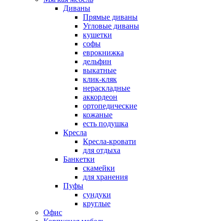
Диваны
Прямые диваны
Угловые диваны
кушетки
софы
еврокнижка
дельфин
выкатные
клик-кляк
нераскладные
аккордеон
ортопедические
кожаные
есть подушка
Кресла
Кресла-кровати
для отдыха
Банкетки
скамейки
для хранения
Пуфы
сундуки
круглые
Офис