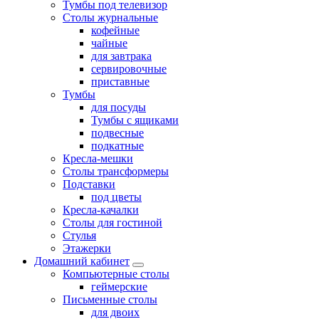
Тумбы под телевизор
Столы журнальные
кофейные
чайные
для завтрака
сервировочные
приставные
Тумбы
для посуды
Тумбы с ящиками
подвесные
подкатные
Кресла-мешки
Столы трансформеры
Подставки
под цветы
Кресла-качалки
Столы для гостиной
Стулья
Этажерки
Домашний кабинет
Компьютерные столы
геймерские
Письменные столы
для двоих