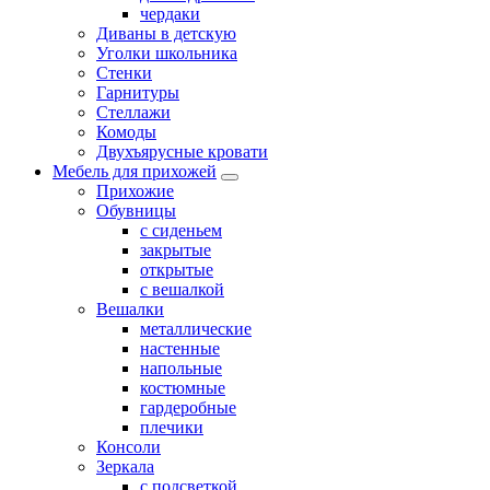
чердаки
Диваны в детскую
Уголки школьника
Стенки
Гарнитуры
Стеллажи
Комоды
Двухъярусные кровати
Мебель для прихожей
Прихожие
Обувницы
с сиденьем
закрытые
открытые
с вешалкой
Вешалки
металлические
настенные
напольные
костюмные
гардеробные
плечики
Консоли
Зеркала
с подсветкой