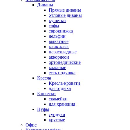
Диваны
Прямые диваны
Угловые диваны
кушетки
софы
еврокнижка
дельфин
выкатные
клик-кляк
нераскладные
аккордеон
ортопедические
кожаные
есть подушка
Кресла
Кресла-кровати
для отдыха
Банкетки
скамейки
для хранения
Пуфы
сундуки
круглые
Офис