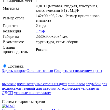
Посадочных мест
1
ЛДСП (матовая, гладкая, текстурная,
Материал
класс эмиссии E1) , МДФ
142х90 h93,2 см., Размер приставного
Размер стола
элемента
Гарантия
2 года
Коллекция
Эльф
Габариты
2330х900х2084 мм.
В комплекте
фурнитура, схема сборки.
Страна
Россия
производитель
Доставка
Задать вопрос
Оставить отзыв
Следить за снижением цены
высокие
компьютерные столы из лдсп
с пеналом
с тумбой
для
подростков
темный
для девочки
классические
угловые из
ЛДСП
угловые со стеллажом
С этим товаром смотрели