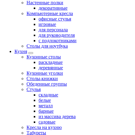
Настенные полки
декоративные
Компьютерные кресла
офисные стулья
игровые
для персонала
для руководителя
с подлокотниками
Столы для ноутбука
Кухня
Кухонные столы
раскладные
деревянные
Кухонные уголки
Столы-книжки
Обеденные группы
Стулья
складные
белые
металл
барные
из массива дерева
садовые
Кресла на кухню
Табуреты