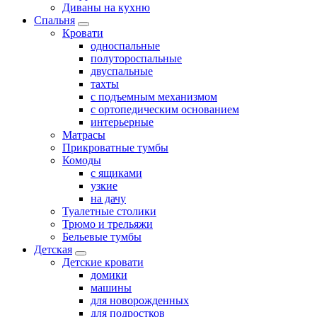
Диваны на кухню
Спальня
Кровати
односпальные
полутороспальные
двуспальные
тахты
с подъемным механизмом
с ортопедическим основанием
интерьерные
Матрасы
Прикроватные тумбы
Комоды
с ящиками
узкие
на дачу
Туалетные столики
Трюмо и трельяжи
Бельевые тумбы
Детская
Детские кровати
домики
машины
для новорожденных
для подростков