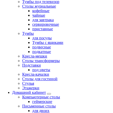
Тумбы под телевизор
Столы журнальные
кофейные
чайные
для завтрака
сервировочные
приставные
Тумбы
для посуды
Тумбы с ящиками
подвесные
подкатные
Кресла-мешки
Столы трансформеры
Подставки
под цветы
Кресла-качалки
Столы для гостиной
Стулья
Этажерки
Домашний кабинет
Компьютерные столы
геймерские
Письменные столы
для двоих