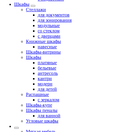
Шкафы
Стеллажи
для документов
для зонирования
модульные
со стеклом
с дверцами
Книжные шкафы
навесные
Шкафы-витрины
Шкафы
платяные
бельевые
антресоль
кантри
модерн
для детей
Распашные
с зеркалом
Шкафы-купе
Шкафы пеналы
для ванной
Угловые шкафы
Мягкая мебель