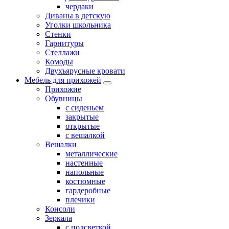
чердаки
Диваны в детскую
Уголки школьника
Стенки
Гарнитуры
Стеллажи
Комоды
Двухъярусные кровати
Мебель для прихожей
Прихожие
Обувницы
с сиденьем
закрытые
открытые
с вешалкой
Вешалки
металлические
настенные
напольные
костюмные
гардеробные
плечики
Консоли
Зеркала
с подсветкой