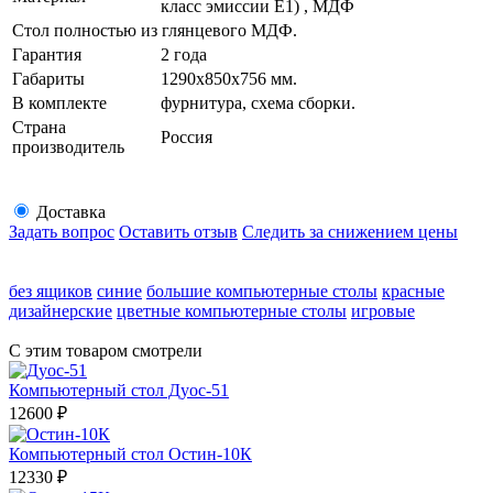
класс эмиссии E1) , МДФ
Стол полностью из глянцевого МДФ.
Гарантия
2 года
Габариты
1290х850х756 мм.
В комплекте
фурнитура, схема сборки.
Страна
Россия
производитель
Доставка
Задать вопрос
Оставить отзыв
Следить за снижением цены
без ящиков
синие
большие компьютерные столы
красные
дизайнерские
цветные компьютерные столы
игровые
С этим товаром смотрели
Компьютерный стол Дуос-51
12600
₽
Компьютерный стол Остин-10К
12330
₽