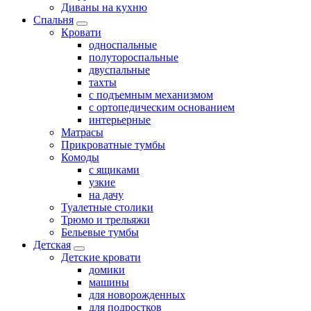
Диваны на кухню
Спальня
Кровати
односпальные
полутороспальные
двуспальные
тахты
с подъемным механизмом
с ортопедическим основанием
интерьерные
Матрасы
Прикроватные тумбы
Комоды
с ящиками
узкие
на дачу
Туалетные столики
Трюмо и трельяжи
Бельевые тумбы
Детская
Детские кровати
домики
машины
для новорожденных
для подростков