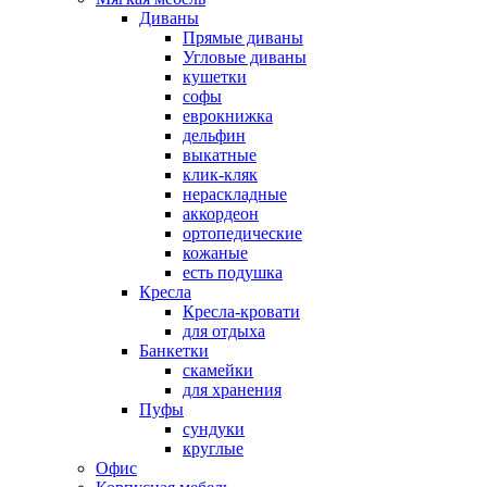
Диваны
Прямые диваны
Угловые диваны
кушетки
софы
еврокнижка
дельфин
выкатные
клик-кляк
нераскладные
аккордеон
ортопедические
кожаные
есть подушка
Кресла
Кресла-кровати
для отдыха
Банкетки
скамейки
для хранения
Пуфы
сундуки
круглые
Офис