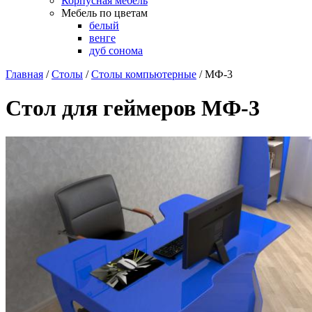
Корпусная мебель
Мебель по цветам
белый
венге
дуб сонома
Главная
/
Столы
/
Столы компьютерные
/
МФ-3
Стол для геймеров МФ-3