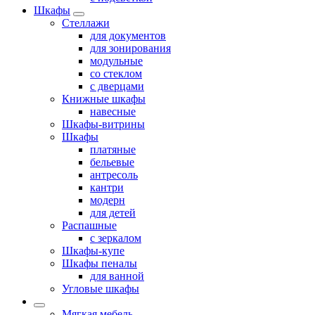
Шкафы
Стеллажи
для документов
для зонирования
модульные
со стеклом
с дверцами
Книжные шкафы
навесные
Шкафы-витрины
Шкафы
платяные
бельевые
антресоль
кантри
модерн
для детей
Распашные
с зеркалом
Шкафы-купе
Шкафы пеналы
для ванной
Угловые шкафы
Мягкая мебель