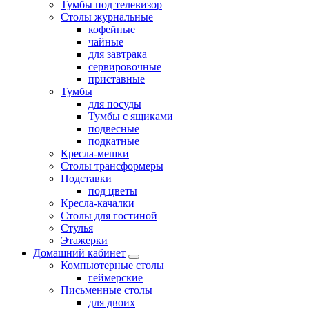
Тумбы под телевизор
Столы журнальные
кофейные
чайные
для завтрака
сервировочные
приставные
Тумбы
для посуды
Тумбы с ящиками
подвесные
подкатные
Кресла-мешки
Столы трансформеры
Подставки
под цветы
Кресла-качалки
Столы для гостиной
Стулья
Этажерки
Домашний кабинет
Компьютерные столы
геймерские
Письменные столы
для двоих