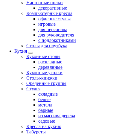
Настенные полки
декоративные
Компьютерные кресла
офисные стулья
игровые
для персонала
для руководителя
с подлокотниками
Столы для ноутбука
Кухня
Кухонные столы
раскладные
деревянные
Кухонные уголки
Столы-книжки
Обеденные группы
Стулья
складные
белые
металл
барные
из массива дерева
садовые
Кресла на кухню
Табуреты