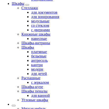
Шкафы
Стеллажи
для документов
для зонирования
модульные
со стеклом
с дверцами
Книжные шкафы
навесные
Шкафы-витрины
Шкафы
платяные
бельевые
антресоль
кантри
модерн
для детей
Распашные
с зеркалом
Шкафы-купе
Шкафы пеналы
для ванной
Угловые шкафы
Мягкая мебель