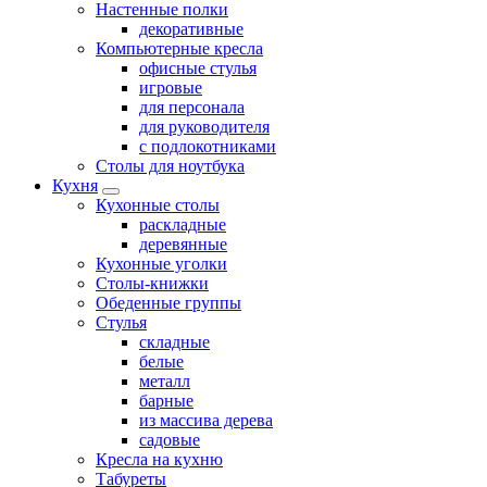
Настенные полки
декоративные
Компьютерные кресла
офисные стулья
игровые
для персонала
для руководителя
с подлокотниками
Столы для ноутбука
Кухня
Кухонные столы
раскладные
деревянные
Кухонные уголки
Столы-книжки
Обеденные группы
Стулья
складные
белые
металл
барные
из массива дерева
садовые
Кресла на кухню
Табуреты