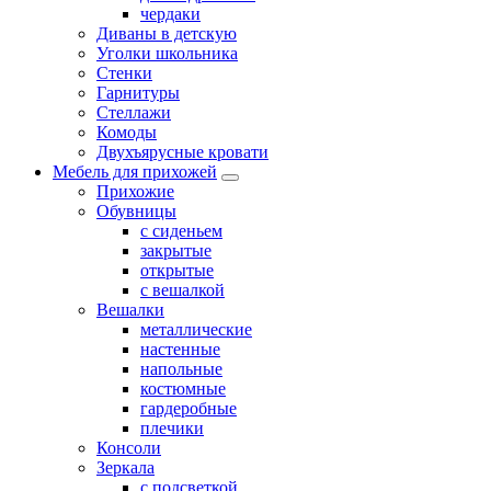
чердаки
Диваны в детскую
Уголки школьника
Стенки
Гарнитуры
Стеллажи
Комоды
Двухъярусные кровати
Мебель для прихожей
Прихожие
Обувницы
с сиденьем
закрытые
открытые
с вешалкой
Вешалки
металлические
настенные
напольные
костюмные
гардеробные
плечики
Консоли
Зеркала
с подсветкой