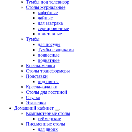
Тумбы под телевизор
Столы журнальные
кофейные
чайные
для завтрака
сервировочные
приставные
Тумбы
для посуды
Тумбы с ящиками
подвесные
подкатные
Кресла-мешки
Столы трансформеры
Подставки
под цветы
Кресла-качалки
Столы для гостиной
Стулья
Этажерки
Домашний кабинет
Компьютерные столы
геймерские
Письменные столы
для двоих