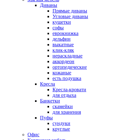
Диваны
Прямые диваны
Угловые диваны
кушетки
софы
еврокнижка
дельфин
выкатные
клик-кляк
нераскладные
аккордеон
ортопедические
кожаные
есть подушка
Кресла
Кресла-кровати
для отдыха
Банкетки
скамейки
для хранения
Пуфы
сундуки
круглые
Офис