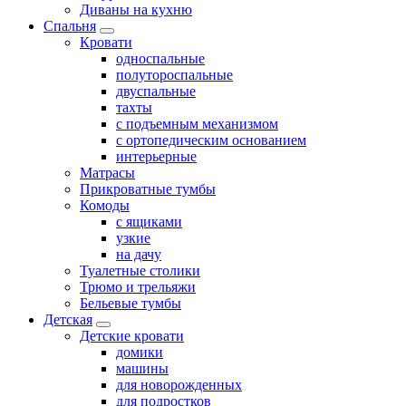
Диваны на кухню
Спальня
Кровати
односпальные
полутороспальные
двуспальные
тахты
с подъемным механизмом
с ортопедическим основанием
интерьерные
Матрасы
Прикроватные тумбы
Комоды
с ящиками
узкие
на дачу
Туалетные столики
Трюмо и трельяжи
Бельевые тумбы
Детская
Детские кровати
домики
машины
для новорожденных
для подростков