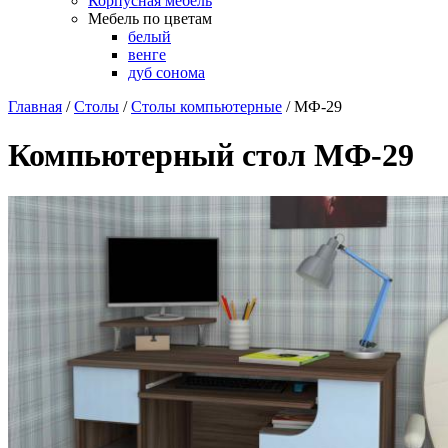
Корпусная мебель
Мебель по цветам
белый
венге
дуб сонома
Главная
/
Столы
/
Столы компьютерные
/
МФ-29
Компьютерный стол МФ-29