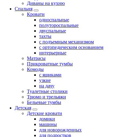
Диваны на кухню
Спальня
Кровати
односпальные
полутороспальные
двуспальные
тахты
с подъемным механизмом
с ортопедическим основанием
интерьерные
Матрасы
Прикроватные тумбы
Комоды
с ящиками
узкие
на дачу
Туалетные столики
Трюмо и трельяжи
Бельевые тумбы
Детская
Детские кровати
домики
машины
для новорожденных
для подростков