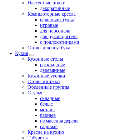
Настенные полки
декоративные
Компьютерные кресла
офисные стулья
игровые
для персонала
для руководителя
с подлокотниками
Столы для ноутбука
Кухня
Кухонные столы
раскладные
деревянные
Кухонные уголки
Столы-книжки
Обеденные группы
Стулья
складные
белые
металл
барные
из массива дерева
садовые
Кресла на кухню
Табуреты