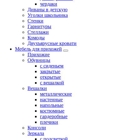
чердаки
Диваны в детскую
Уголки школьника
Стенки
Гарнитуры
Стеллажи
Комоды
Двухъярусные кровати
Мебель для прихожей
Прихожие
Обувницы
с сиденьем
закрытые
открытые
с вешалкой
Вешалки
металлические
настенные
напольные
костюмные
гардеробные
плечики
Консоли
Зеркала
с подсветкой