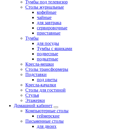
Тумбы под телевизор
Столы журнальные
кофейные
чайные
для завтрака
сервировочные
приставные
Тумбы
для посуды
Тумбы с ящиками
подвесные
подкатные
Кресла-мешки
Столы трансформеры
Подставки
под цветы
Кресла-качалки
Столы для гостиной
Стулья
Этажерки
Домашний кабинет
Компьютерные столы
геймерские
Письменные столы
для двоих