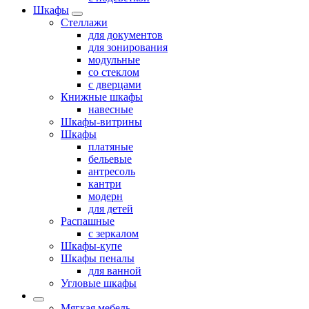
Шкафы
Стеллажи
для документов
для зонирования
модульные
со стеклом
с дверцами
Книжные шкафы
навесные
Шкафы-витрины
Шкафы
платяные
бельевые
антресоль
кантри
модерн
для детей
Распашные
с зеркалом
Шкафы-купе
Шкафы пеналы
для ванной
Угловые шкафы
Мягкая мебель