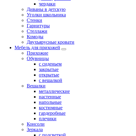
чердаки
Диваны в детскую
Уголки школьника
Стенки
Гарнитуры
Стеллажи
Комоды
Двухъярусные кровати
Мебель для прихожей
Прихожие
Обувницы
с сиденьем
закрытые
открытые
с вешалкой
Вешалки
металлические
настенные
напольные
костюмные
гардеробные
плечики
Консоли
Зеркала
с подсветкой