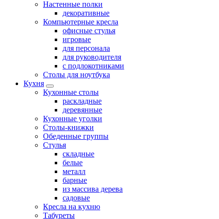
Настенные полки
декоративные
Компьютерные кресла
офисные стулья
игровые
для персонала
для руководителя
с подлокотниками
Столы для ноутбука
Кухня
Кухонные столы
раскладные
деревянные
Кухонные уголки
Столы-книжки
Обеденные группы
Стулья
складные
белые
металл
барные
из массива дерева
садовые
Кресла на кухню
Табуреты