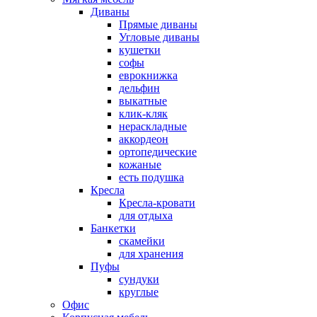
Диваны
Прямые диваны
Угловые диваны
кушетки
софы
еврокнижка
дельфин
выкатные
клик-кляк
нераскладные
аккордеон
ортопедические
кожаные
есть подушка
Кресла
Кресла-кровати
для отдыха
Банкетки
скамейки
для хранения
Пуфы
сундуки
круглые
Офис