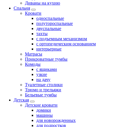
Диваны на кухню
Спальня
Кровати
односпальные
полутороспальные
двуспальные
тахты
с подъемным механизмом
с ортопедическим основанием
интерьерные
Матрасы
Прикроватные тумбы
Комоды
с ящиками
узкие
на дачу
Туалетные столики
Трюмо и трельяжи
Бельевые тумбы
Детская
Детские кровати
домики
машины
для новорожденных
для подростков