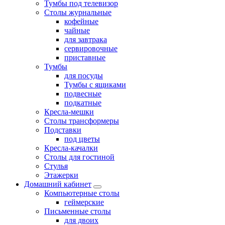
Тумбы под телевизор
Столы журнальные
кофейные
чайные
для завтрака
сервировочные
приставные
Тумбы
для посуды
Тумбы с ящиками
подвесные
подкатные
Кресла-мешки
Столы трансформеры
Подставки
под цветы
Кресла-качалки
Столы для гостиной
Стулья
Этажерки
Домашний кабинет
Компьютерные столы
геймерские
Письменные столы
для двоих