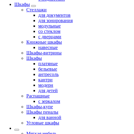
Шкафы
Стеллажи
для документов
для зонирования
модульные
со стеклом
с дверцами
Книжные шкафы
навесные
Шкафы-витрины
Шкафы
платяные
бельевые
антресоль
кантри
модерн
для детей
Распашные
с зеркалом
Шкафы-купе
Шкафы пеналы
для ванной
Угловые шкафы
Мягкая мебель