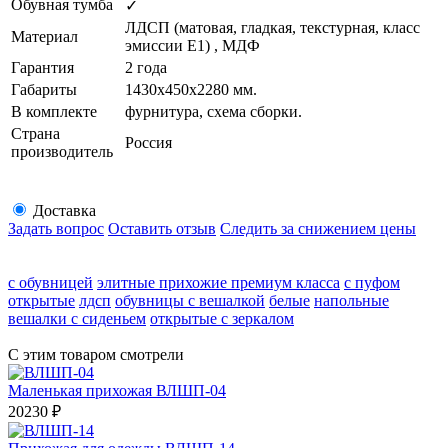
Обувная тумба
✓
ЛДСП (матовая, гладкая, текстурная, класс
Материал
эмиссии E1) , МДФ
Гарантия
2 года
Габариты
1430х450х2280 мм.
В комплекте
фурнитура, схема сборки.
Страна
Россия
производитель
Доставка
Задать вопрос
Оставить отзыв
Следить за снижением цены
с обувницей
элитные прихожие премиум класса
с пуфом
открытые
лдсп
обувницы с вешалкой
белые
напольные
вешалки с сиденьем
открытые с зеркалом
С этим товаром смотрели
Маленькая прихожая ВЛШП-04
20230
₽