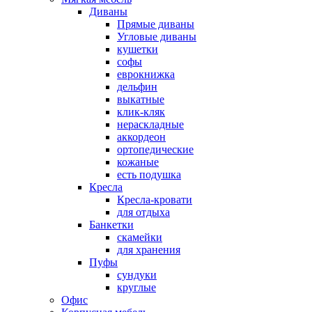
Диваны
Прямые диваны
Угловые диваны
кушетки
софы
еврокнижка
дельфин
выкатные
клик-кляк
нераскладные
аккордеон
ортопедические
кожаные
есть подушка
Кресла
Кресла-кровати
для отдыха
Банкетки
скамейки
для хранения
Пуфы
сундуки
круглые
Офис