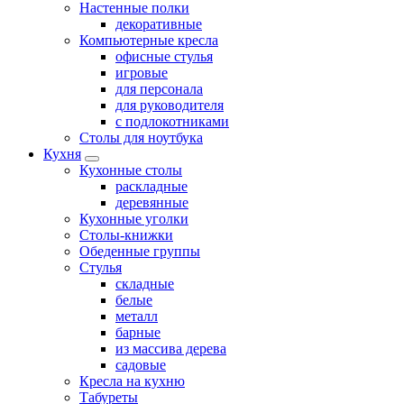
Настенные полки
декоративные
Компьютерные кресла
офисные стулья
игровые
для персонала
для руководителя
с подлокотниками
Столы для ноутбука
Кухня
Кухонные столы
раскладные
деревянные
Кухонные уголки
Столы-книжки
Обеденные группы
Стулья
складные
белые
металл
барные
из массива дерева
садовые
Кресла на кухню
Табуреты