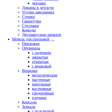
чердаки
Диваны в детскую
Уголки школьника
Стенки
Гарнитуры
Стеллажи
Комоды
Двухъярусные кровати
Мебель для прихожей
Прихожие
Обувницы
с сиденьем
закрытые
открытые
с вешалкой
Вешалки
металлические
настенные
напольные
костюмные
гардеробные
плечики
Консоли
Зеркала
с подсветкой