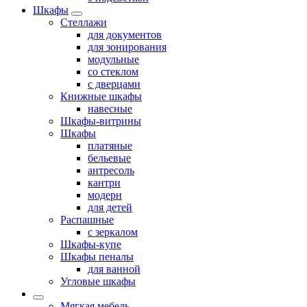
Шкафы
Стеллажи
для документов
для зонирования
модульные
со стеклом
с дверцами
Книжные шкафы
навесные
Шкафы-витрины
Шкафы
платяные
бельевые
антресоль
кантри
модерн
для детей
Распашные
с зеркалом
Шкафы-купе
Шкафы пеналы
для ванной
Угловые шкафы
Мягкая мебель