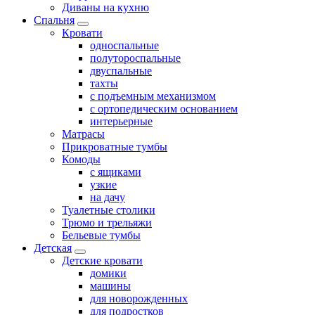
Диваны на кухню
Спальня
Кровати
односпальные
полутороспальные
двуспальные
тахты
с подъемным механизмом
с ортопедическим основанием
интерьерные
Матрасы
Прикроватные тумбы
Комоды
с ящиками
узкие
на дачу
Туалетные столики
Трюмо и трельяжи
Бельевые тумбы
Детская
Детские кровати
домики
машины
для новорожденных
для подростков