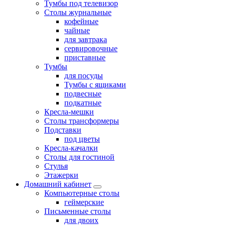
Тумбы под телевизор
Столы журнальные
кофейные
чайные
для завтрака
сервировочные
приставные
Тумбы
для посуды
Тумбы с ящиками
подвесные
подкатные
Кресла-мешки
Столы трансформеры
Подставки
под цветы
Кресла-качалки
Столы для гостиной
Стулья
Этажерки
Домашний кабинет
Компьютерные столы
геймерские
Письменные столы
для двоих