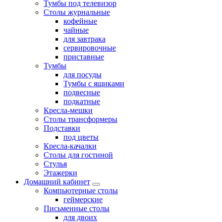
Тумбы под телевизор
Столы журнальные
кофейные
чайные
для завтрака
сервировочные
приставные
Тумбы
для посуды
Тумбы с ящиками
подвесные
подкатные
Кресла-мешки
Столы трансформеры
Подставки
под цветы
Кресла-качалки
Столы для гостиной
Стулья
Этажерки
Домашний кабинет
Компьютерные столы
геймерские
Письменные столы
для двоих