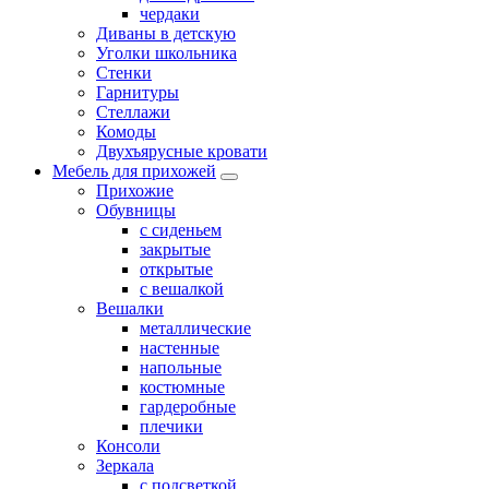
чердаки
Диваны в детскую
Уголки школьника
Стенки
Гарнитуры
Стеллажи
Комоды
Двухъярусные кровати
Мебель для прихожей
Прихожие
Обувницы
с сиденьем
закрытые
открытые
с вешалкой
Вешалки
металлические
настенные
напольные
костюмные
гардеробные
плечики
Консоли
Зеркала
с подсветкой