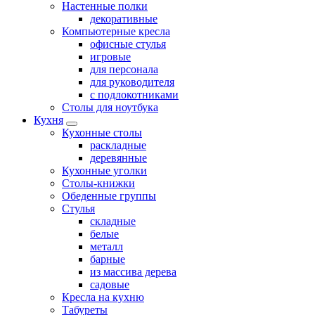
Настенные полки
декоративные
Компьютерные кресла
офисные стулья
игровые
для персонала
для руководителя
с подлокотниками
Столы для ноутбука
Кухня
Кухонные столы
раскладные
деревянные
Кухонные уголки
Столы-книжки
Обеденные группы
Стулья
складные
белые
металл
барные
из массива дерева
садовые
Кресла на кухню
Табуреты