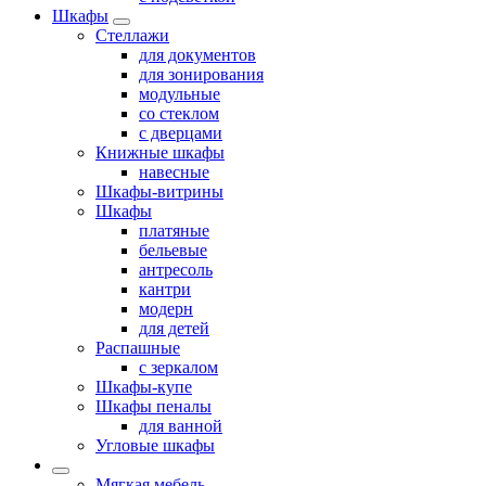
Шкафы
Стеллажи
для документов
для зонирования
модульные
со стеклом
с дверцами
Книжные шкафы
навесные
Шкафы-витрины
Шкафы
платяные
бельевые
антресоль
кантри
модерн
для детей
Распашные
с зеркалом
Шкафы-купе
Шкафы пеналы
для ванной
Угловые шкафы
Мягкая мебель