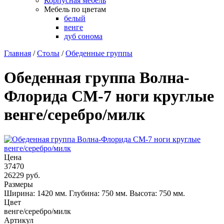
Корпусная мебель
Мебель по цветам
белый
венге
дуб сонома
Главная
/
Столы
/
Обеденные группы
Обеденная группа Волна-
Флорида СМ-7 ноги круглые
венге/серебро/милк
Цена
37470
26229
руб.
Размеры
Ширина: 1420 мм.
Глубина: 750 мм.
Высота: 750 мм.
Цвет
венге/серебро/милк
Артикул