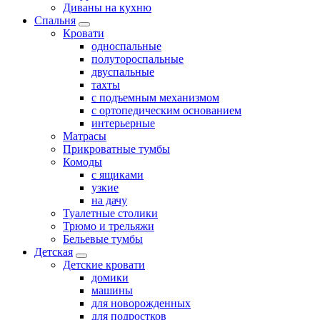
Диваны на кухню
Спальня
Кровати
односпальные
полутороспальные
двуспальные
тахты
с подъемным механизмом
с ортопедическим основанием
интерьерные
Матрасы
Прикроватные тумбы
Комоды
с ящиками
узкие
на дачу
Туалетные столики
Трюмо и трельяжи
Бельевые тумбы
Детская
Детские кровати
домики
машины
для новорожденных
для подростков