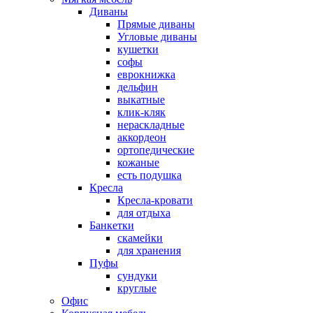
Диваны
Прямые диваны
Угловые диваны
кушетки
софы
еврокнижка
дельфин
выкатные
клик-кляк
нераскладные
аккордеон
ортопедические
кожаные
есть подушка
Кресла
Кресла-кровати
для отдыха
Банкетки
скамейки
для хранения
Пуфы
сундуки
круглые
Офис