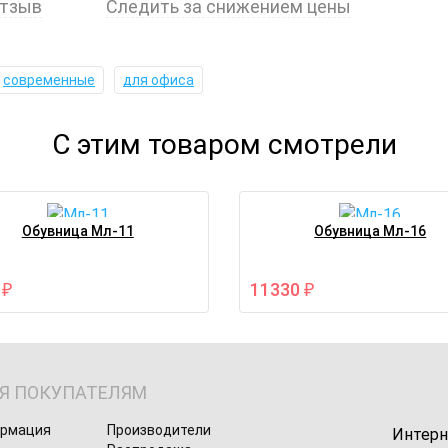
отзыв
Следить за снижением цены
современные
для офиса
С этим товаром смотрели
Обувница Мл-11
Обувница Мл-16
0
11330
₽
₽
Я ПОКУПАТЕЛЯМ
ормация
Производители
Интерн