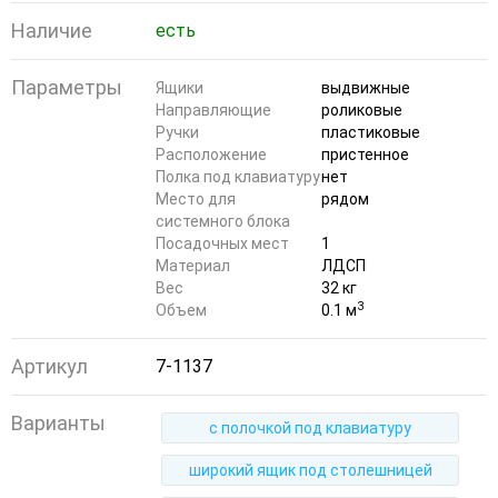
Наличие
есть
Параметры
Ящики
выдвижные
Направляющие
роликовые
Ручки
пластиковые
Расположение
пристенное
Полка под клавиатуру
нет
Место для
рядом
системного блока
Посадочных мест
1
Материал
ЛДСП
Вес
32 кг
3
Объем
0.1 м
Артикул
7-1137
Варианты
с полочкой под клавиатуру
широкий ящик под столешницей