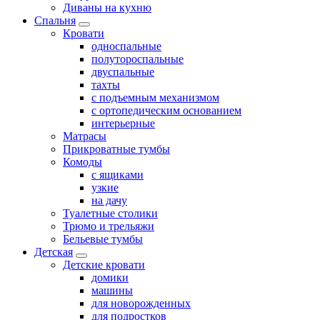
Диваны на кухню
Спальня
Кровати
односпальные
полутороспальные
двуспальные
тахты
с подъемным механизмом
с ортопедическим основанием
интерьерные
Матрасы
Прикроватные тумбы
Комоды
с ящиками
узкие
на дачу
Туалетные столики
Трюмо и трельяжи
Бельевые тумбы
Детская
Детские кровати
домики
машины
для новорожденных
для подростков