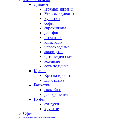
Диваны
Прямые диваны
Угловые диваны
кушетки
софы
еврокнижка
дельфин
выкатные
клик-кляк
нераскладные
аккордеон
ортопедические
кожаные
есть подушка
Кресла
Кресла-кровати
для отдыха
Банкетки
скамейки
для хранения
Пуфы
сундуки
круглые
Офис