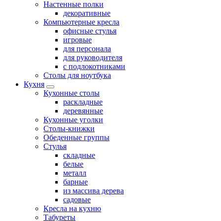
Настенные полки
декоративные
Компьютерные кресла
офисные стулья
игровые
для персонала
для руководителя
с подлокотниками
Столы для ноутбука
Кухня
Кухонные столы
раскладные
деревянные
Кухонные уголки
Столы-книжки
Обеденные группы
Стулья
складные
белые
металл
барные
из массива дерева
садовые
Кресла на кухню
Табуреты