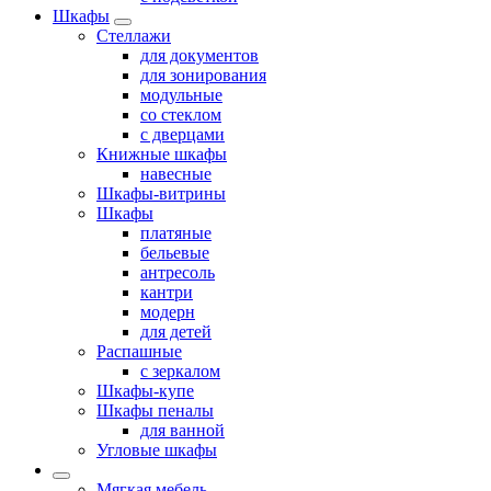
Шкафы
Стеллажи
для документов
для зонирования
модульные
со стеклом
с дверцами
Книжные шкафы
навесные
Шкафы-витрины
Шкафы
платяные
бельевые
антресоль
кантри
модерн
для детей
Распашные
с зеркалом
Шкафы-купе
Шкафы пеналы
для ванной
Угловые шкафы
Мягкая мебель