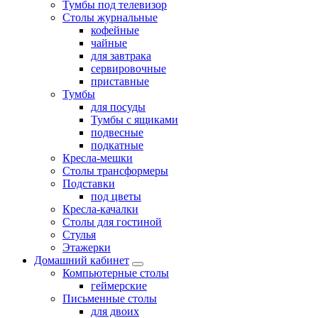
Тумбы под телевизор
Столы журнальные
кофейные
чайные
для завтрака
сервировочные
приставные
Тумбы
для посуды
Тумбы с ящиками
подвесные
подкатные
Кресла-мешки
Столы трансформеры
Подставки
под цветы
Кресла-качалки
Столы для гостиной
Стулья
Этажерки
Домашний кабинет
Компьютерные столы
геймерские
Письменные столы
для двоих