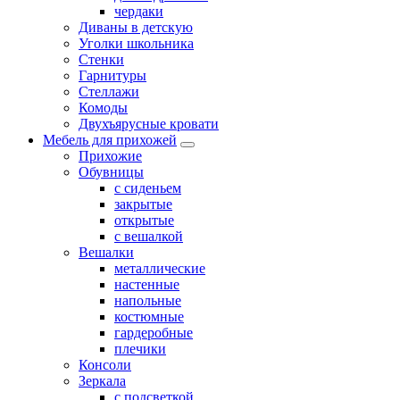
чердаки
Диваны в детскую
Уголки школьника
Стенки
Гарнитуры
Стеллажи
Комоды
Двухъярусные кровати
Мебель для прихожей
Прихожие
Обувницы
с сиденьем
закрытые
открытые
с вешалкой
Вешалки
металлические
настенные
напольные
костюмные
гардеробные
плечики
Консоли
Зеркала
с подсветкой