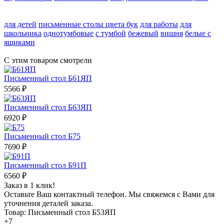
для детей
письменные столы цвета бук
для работы
для
школьника
однотумбовые
с тумбой
бежевый
вишня
белые с
ящиками
С этим товаром смотрели
Письменный стол Б61ЯП
5566
₽
Письменный стол Б63ЯП
6920
₽
Письменный стол Б75
7690
₽
Письменный стол Б91П
6560
₽
Заказ в 1 клик!
Оставьте Ваш контактный телефон. Мы свяжемся с Вами для
уточнения деталей заказа.
Товар: Письменный стол Б53ЯП
+7