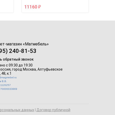
11160
₽
ет-магазин «
Магмебель
»
95) 240-81-53
ь обратный звонок
но с 09:30 до 19:30
Россия, город Москва,
Алтуфьевское
.48, к.1
o@magmebel.ru
 В.В.
21120257
770000033869
рсональных данных
|
Договор публичной