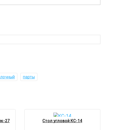
олочный
парты
ик-27
Стол угловой КС-14