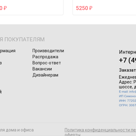
50
5250
₽
₽
Я ПОКУПАТЕЛЯМ
ормация
Производители
Интерн
Распродажа
+7 (4
з
Вопрос-ответ
Вакансии
Заказат
Дизайнерам
Ежеднев
Адрес: 
шоссе, д
E-mail: inf
ИП Симонов
ИНН: 7720
ОГРН: 306
для дома и офиса
Политика конфиденциальности пе
оферты