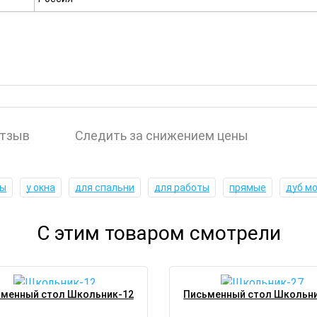
отзыв
Следить за снижением цены
лы
у окна
для спальни
для работы
прямые
дуб м
С этим товаром смотрели
менный стол Школьник-12
Письменный стол Школьн