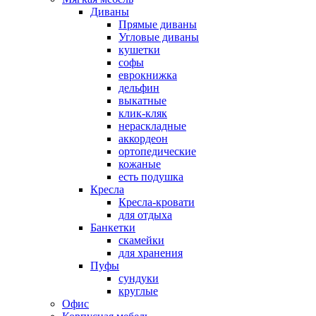
Диваны
Прямые диваны
Угловые диваны
кушетки
софы
еврокнижка
дельфин
выкатные
клик-кляк
нераскладные
аккордеон
ортопедические
кожаные
есть подушка
Кресла
Кресла-кровати
для отдыха
Банкетки
скамейки
для хранения
Пуфы
сундуки
круглые
Офис