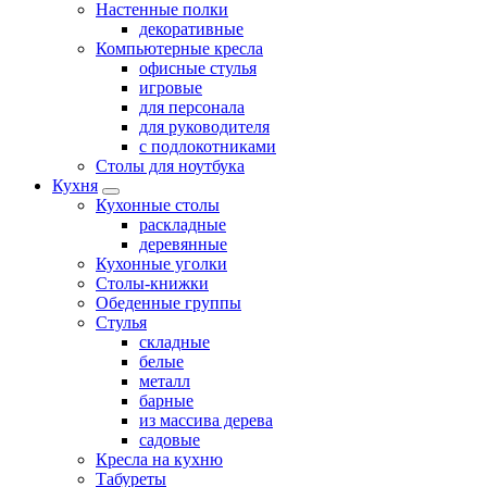
Настенные полки
декоративные
Компьютерные кресла
офисные стулья
игровые
для персонала
для руководителя
с подлокотниками
Столы для ноутбука
Кухня
Кухонные столы
раскладные
деревянные
Кухонные уголки
Столы-книжки
Обеденные группы
Стулья
складные
белые
металл
барные
из массива дерева
садовые
Кресла на кухню
Табуреты