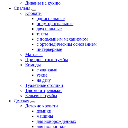
Диваны на кухню
Спальня
Кровати
односпальные
полутороспальные
двуспальные
тахты
с подъемным механизмом
с ортопедическим основанием
интерьерные
Матрасы
Прикроватные тумбы
Комоды
с ящиками
узкие
на дачу
Туалетные столики
Трюмо и трельяжи
Бельевые тумбы
Детская
Детские кровати
домики
машины
для новорожденных
для подростков