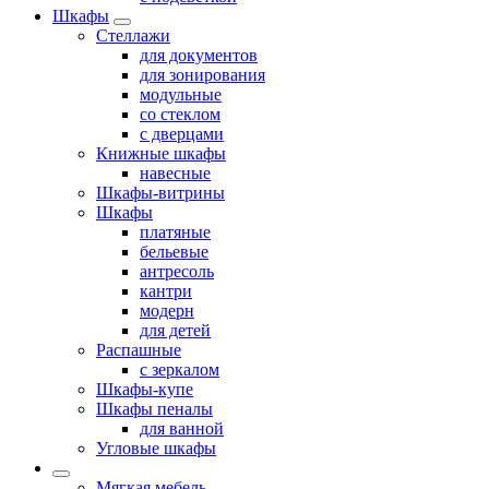
Шкафы
Стеллажи
для документов
для зонирования
модульные
со стеклом
с дверцами
Книжные шкафы
навесные
Шкафы-витрины
Шкафы
платяные
бельевые
антресоль
кантри
модерн
для детей
Распашные
с зеркалом
Шкафы-купе
Шкафы пеналы
для ванной
Угловые шкафы
Мягкая мебель