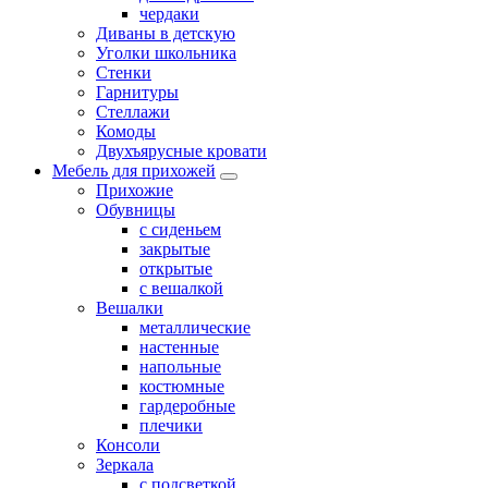
чердаки
Диваны в детскую
Уголки школьника
Стенки
Гарнитуры
Стеллажи
Комоды
Двухъярусные кровати
Мебель для прихожей
Прихожие
Обувницы
с сиденьем
закрытые
открытые
с вешалкой
Вешалки
металлические
настенные
напольные
костюмные
гардеробные
плечики
Консоли
Зеркала
с подсветкой