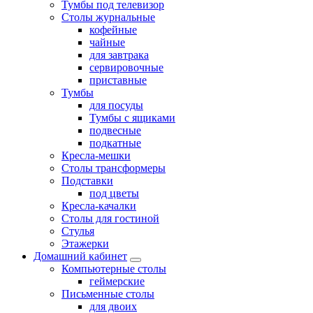
Тумбы под телевизор
Столы журнальные
кофейные
чайные
для завтрака
сервировочные
приставные
Тумбы
для посуды
Тумбы с ящиками
подвесные
подкатные
Кресла-мешки
Столы трансформеры
Подставки
под цветы
Кресла-качалки
Столы для гостиной
Стулья
Этажерки
Домашний кабинет
Компьютерные столы
геймерские
Письменные столы
для двоих