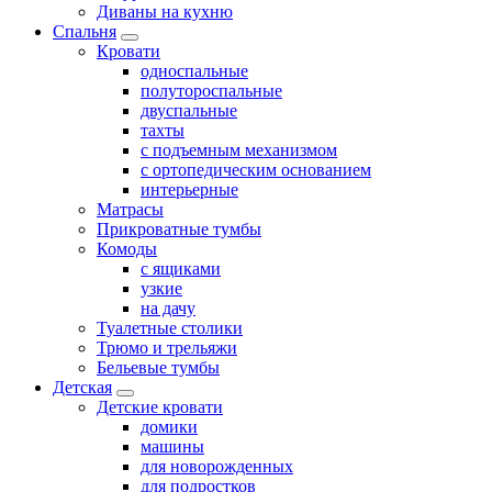
Диваны на кухню
Спальня
Кровати
односпальные
полутороспальные
двуспальные
тахты
с подъемным механизмом
с ортопедическим основанием
интерьерные
Матрасы
Прикроватные тумбы
Комоды
с ящиками
узкие
на дачу
Туалетные столики
Трюмо и трельяжи
Бельевые тумбы
Детская
Детские кровати
домики
машины
для новорожденных
для подростков