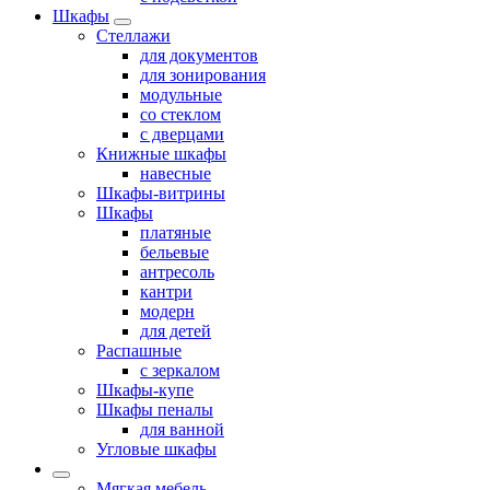
Шкафы
Стеллажи
для документов
для зонирования
модульные
со стеклом
с дверцами
Книжные шкафы
навесные
Шкафы-витрины
Шкафы
платяные
бельевые
антресоль
кантри
модерн
для детей
Распашные
с зеркалом
Шкафы-купе
Шкафы пеналы
для ванной
Угловые шкафы
Мягкая мебель