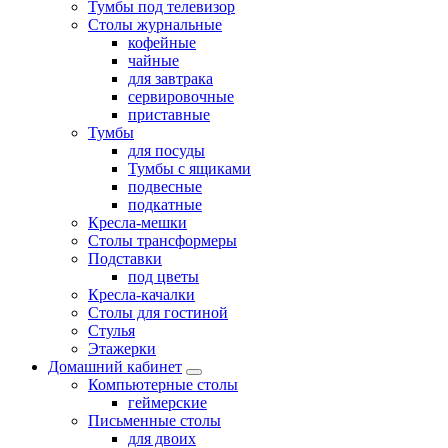
Тумбы под телевизор
Столы журнальные
кофейные
чайные
для завтрака
сервировочные
приставные
Тумбы
для посуды
Тумбы с ящиками
подвесные
подкатные
Кресла-мешки
Столы трансформеры
Подставки
под цветы
Кресла-качалки
Столы для гостиной
Стулья
Этажерки
Домашний кабинет
Компьютерные столы
геймерские
Письменные столы
для двоих