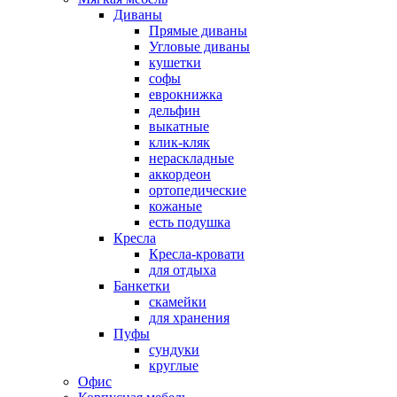
Диваны
Прямые диваны
Угловые диваны
кушетки
софы
еврокнижка
дельфин
выкатные
клик-кляк
нераскладные
аккордеон
ортопедические
кожаные
есть подушка
Кресла
Кресла-кровати
для отдыха
Банкетки
скамейки
для хранения
Пуфы
сундуки
круглые
Офис