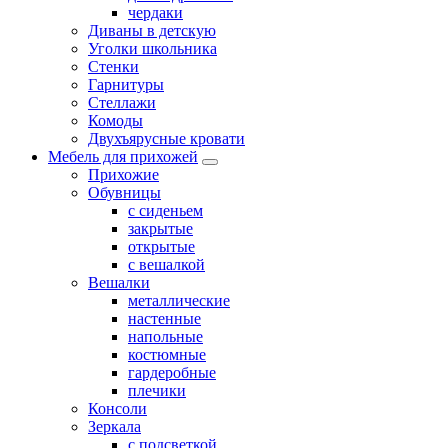
чердаки
Диваны в детскую
Уголки школьника
Стенки
Гарнитуры
Стеллажи
Комоды
Двухъярусные кровати
Мебель для прихожей
Прихожие
Обувницы
с сиденьем
закрытые
открытые
с вешалкой
Вешалки
металлические
настенные
напольные
костюмные
гардеробные
плечики
Консоли
Зеркала
с подсветкой