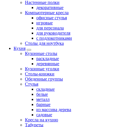
Настенные полки
декоративные
Компьютерные кресла
офисные стулья
игровые
для персонала
для руководителя
с подлокотниками
Столы для ноутбука
Кухня
Кухонные столы
раскладные
деревянные
Кухонные уголки
Столы-книжки
Обеденные группы
Стулья
складные
белые
металл
барные
из массива дерева
садовые
Кресла на кухню
Табуреты