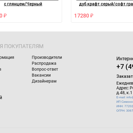
с глянцем/Черный
дуб крафт серый/софт гр
70
17280
₽
₽
Я ПОКУПАТЕЛЯМ
ормация
Производители
Интерн
Распродажа
+7 (4
з
Вопрос-ответ
Вакансии
Заказат
Дизайнерам
Ежедневн
Адрес: Р
д.48, к.1
E-mail: inf
ИП Симонов
ИНН: 7720
ОГРН: 306