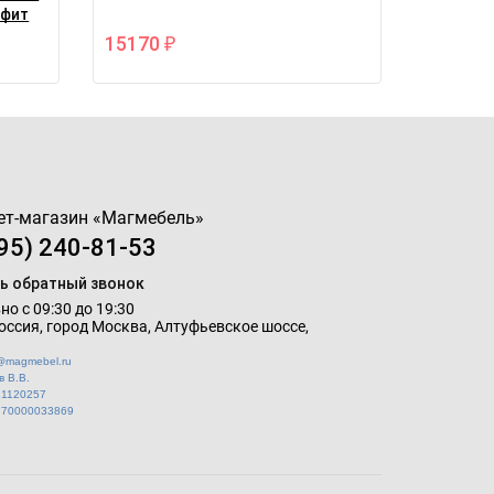
афит
15170
₽
ет-магазин «
Магмебель
»
95) 240-81-53
ь обратный звонок
о с 09:30 до 19:30
оссия, город Москва,
Алтуфьевское шоссе,
o@magmebel.ru
 В.В.
21120257
770000033869