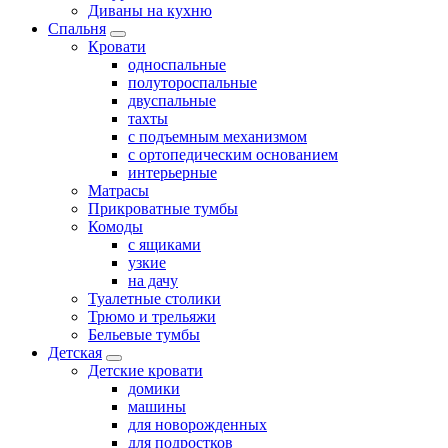
Диваны на кухню
Спальня
Кровати
односпальные
полутороспальные
двуспальные
тахты
с подъемным механизмом
с ортопедическим основанием
интерьерные
Матрасы
Прикроватные тумбы
Комоды
с ящиками
узкие
на дачу
Туалетные столики
Трюмо и трельяжи
Бельевые тумбы
Детская
Детские кровати
домики
машины
для новорожденных
для подростков