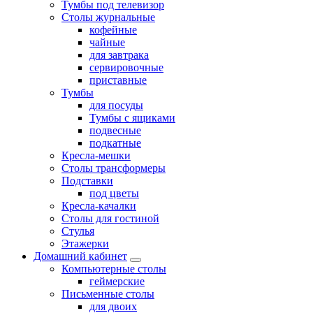
Тумбы под телевизор
Столы журнальные
кофейные
чайные
для завтрака
сервировочные
приставные
Тумбы
для посуды
Тумбы с ящиками
подвесные
подкатные
Кресла-мешки
Столы трансформеры
Подставки
под цветы
Кресла-качалки
Столы для гостиной
Стулья
Этажерки
Домашний кабинет
Компьютерные столы
геймерские
Письменные столы
для двоих