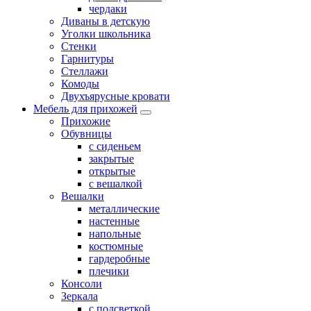
чердаки
Диваны в детскую
Уголки школьника
Стенки
Гарнитуры
Стеллажи
Комоды
Двухъярусные кровати
Мебель для прихожей
Прихожие
Обувницы
с сиденьем
закрытые
открытые
с вешалкой
Вешалки
металлические
настенные
напольные
костюмные
гардеробные
плечики
Консоли
Зеркала
с подсветкой