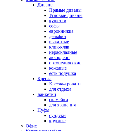
Диваны
Прямые диваны
Угловые диваны
кушетки
софы
еврокнижка
дельфин
выкатные
клик-кляк
нераскладные
аккордеон
ортопедические
кожаные
есть подушка
Кресла
Кресла-кровати
для отдыха
Банкетки
скамейки
для хранения
Пуфы
сундуки
круглые
Офис