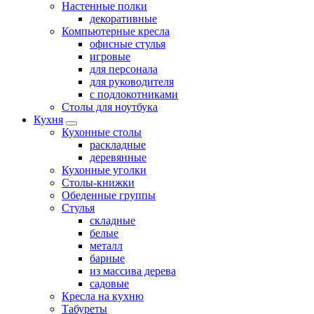
Настенные полки
декоративные
Компьютерные кресла
офисные стулья
игровые
для персонала
для руководителя
с подлокотниками
Столы для ноутбука
Кухня
Кухонные столы
раскладные
деревянные
Кухонные уголки
Столы-книжки
Обеденные группы
Стулья
складные
белые
металл
барные
из массива дерева
садовые
Кресла на кухню
Табуреты