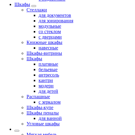
Шкафы
Стеллажи
для документов
для зонирования
модульные
со стеклом
с дверцами
Книжные шкафы
навесные
Шкафы-витрины
Шкафы
платяные
бельевые
антресоль
кантри
модерн
для детей
Распашные
с зеркалом
Шкафы-купе
Шкафы пеналы
для ванной
Угловые шкафы
Мягкая мебель