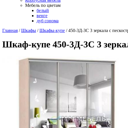
Корпусная мебель
Мебель по цветам
белый
венге
дуб сонома
Главная
/
Шкафы
/
Шкафы-купе
/
450-3Д-3С 3 зеркала с пескос
Шкаф-купе 450-3Д-3С 3 зерка