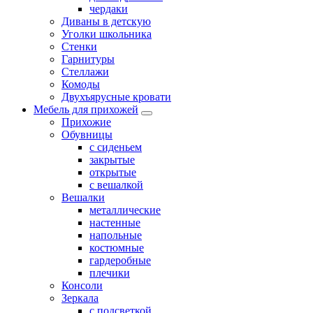
чердаки
Диваны в детскую
Уголки школьника
Стенки
Гарнитуры
Стеллажи
Комоды
Двухъярусные кровати
Мебель для прихожей
Прихожие
Обувницы
с сиденьем
закрытые
открытые
с вешалкой
Вешалки
металлические
настенные
напольные
костюмные
гардеробные
плечики
Консоли
Зеркала
с подсветкой