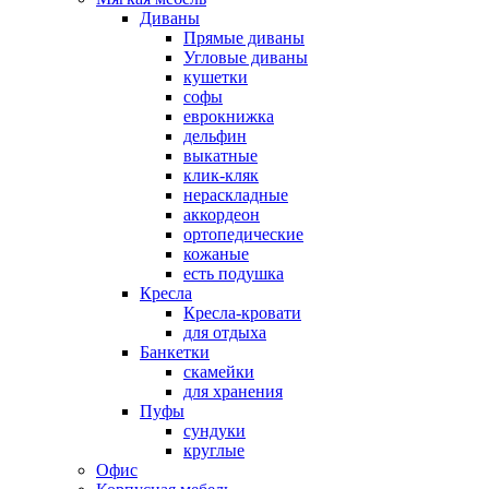
Диваны
Прямые диваны
Угловые диваны
кушетки
софы
еврокнижка
дельфин
выкатные
клик-кляк
нераскладные
аккордеон
ортопедические
кожаные
есть подушка
Кресла
Кресла-кровати
для отдыха
Банкетки
скамейки
для хранения
Пуфы
сундуки
круглые
Офис