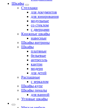
Шкафы
Стеллажи
для документов
для зонирования
модульные
со стеклом
с дверцами
Книжные шкафы
навесные
Шкафы-витрины
Шкафы
платяные
бельевые
антресоль
кантри
модерн
для детей
Распашные
с зеркалом
Шкафы-купе
Шкафы пеналы
для ванной
Угловые шкафы
Мягкая мебель