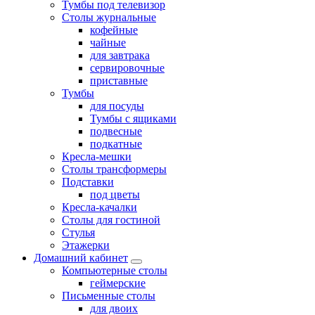
Тумбы под телевизор
Столы журнальные
кофейные
чайные
для завтрака
сервировочные
приставные
Тумбы
для посуды
Тумбы с ящиками
подвесные
подкатные
Кресла-мешки
Столы трансформеры
Подставки
под цветы
Кресла-качалки
Столы для гостиной
Стулья
Этажерки
Домашний кабинет
Компьютерные столы
геймерские
Письменные столы
для двоих