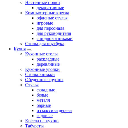
Настенные полки
декоративные
Компьютерные кресла
офисные стулья
игровые
для персонала
для руководителя
с подлокотниками
Столы для ноутбука
Кухня
Кухонные столы
раскладные
деревянные
Кухонные уголки
Столы-книжки
Обеденные группы
Стулья
складные
белые
металл
барные
из массива дерева
садовые
Кресла на кухню
Табуреты