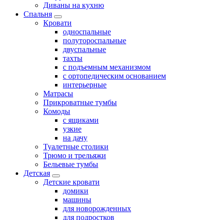
Диваны на кухню
Спальня
Кровати
односпальные
полутороспальные
двуспальные
тахты
с подъемным механизмом
с ортопедическим основанием
интерьерные
Матрасы
Прикроватные тумбы
Комоды
с ящиками
узкие
на дачу
Туалетные столики
Трюмо и трельяжи
Бельевые тумбы
Детская
Детские кровати
домики
машины
для новорожденных
для подростков