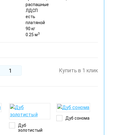
распашные
ЛДСП
есть
платяной
90 кг
3
0.25 м
Купить в 1 клик
й
Дуб сонома
Дуб
золотистый