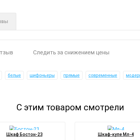
ывы
отзыв
Следить за снижением цены
белые
шифоньеры
прямые
современные
модер
С этим товаром смотрели
Шкаф Бостон-23
Шкаф-купе Мл-4