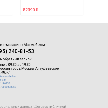
82390
₽
ет-магазин «
Магмебель
»
95) 240-81-53
ь обратный звонок
но с 09:30 до 19:30
Россия, город Москва,
Алтуфьевское
.48, к.1
o@magmebel.ru
 В.В.
21120257
770000033869
рсональных данных
|
Договор публичной