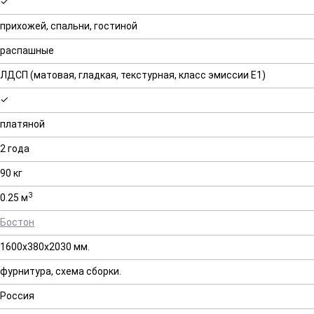
✓
прихожей, спальни, гостиной
распашные
ЛДСП (матовая, гладкая, текстурная, класс эмиссии E1)
✓
платяной
2 года
90 кг
3
0.25 м
Бостон
1600х380х2030 мм.
фурнитура, схема сборки.
Россия