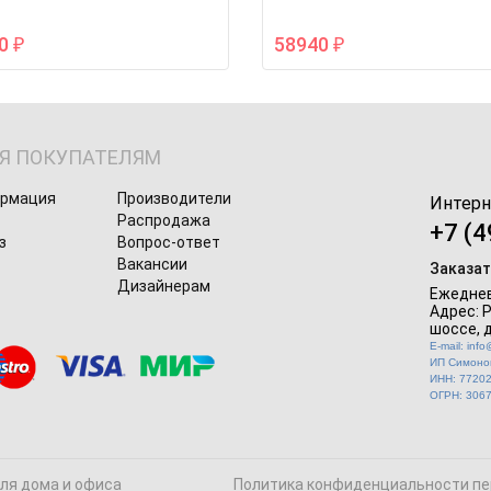
00
58940
₽
₽
Я ПОКУПАТЕЛЯМ
ормация
Производители
Интерн
Распродажа
+7 (4
з
Вопрос-ответ
Вакансии
Заказат
Дизайнерам
Ежеднев
Адрес: 
шоссе, д
E-mail: inf
ИП Симонов
ИНН: 7720
ОГРН: 306
для дома и офиса
Политика конфиденциальности пе