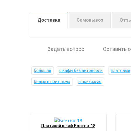
Доставка
Самовывоз
Отз
Задать вопрос
Оставить 
большие
шкафы без антресоли
платяные
белые в прихожую
в прихожую
Платяной шкаф Бостон-18