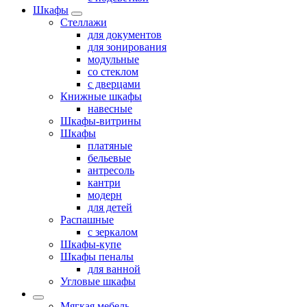
Шкафы
Стеллажи
для документов
для зонирования
модульные
со стеклом
с дверцами
Книжные шкафы
навесные
Шкафы-витрины
Шкафы
платяные
бельевые
антресоль
кантри
модерн
для детей
Распашные
с зеркалом
Шкафы-купе
Шкафы пеналы
для ванной
Угловые шкафы
Мягкая мебель