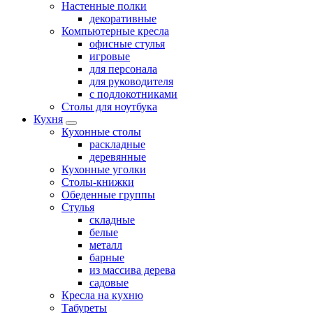
Настенные полки
декоративные
Компьютерные кресла
офисные стулья
игровые
для персонала
для руководителя
с подлокотниками
Столы для ноутбука
Кухня
Кухонные столы
раскладные
деревянные
Кухонные уголки
Столы-книжки
Обеденные группы
Стулья
складные
белые
металл
барные
из массива дерева
садовые
Кресла на кухню
Табуреты