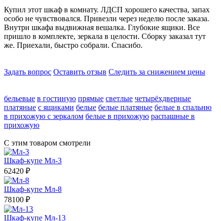
Купил этот шкаф в комнату. ЛДСП хорошего качества, запах
особо не чувствовался. Привезли через неделю после заказа.
Внутри шкафа выдвижная вешалка. Глубокие ящики. Все
пришло в комплекте, зеркала в целости. Сборку заказал тут
же. Приехали, быстро собрали. Спасибо.
Задать вопрос
Оставить отзыв
Следить за снижением цены
бельевые
в гостиную
прямые
светлые
четырёхдверные
платяные
с ящиками
белые
белые платяные
белые в спальню
в прихожую с зеркалом
белые в прихожую
распашные в
прихожую
С этим товаром смотрели
Шкаф-купе Мл-3
62420
₽
Шкаф-купе Мл-8
78100
₽
Шкаф-купе Мл-13