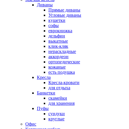
Диваны
Прямые диваны
Угловые диваны
кушетки
софы
еврокнижка
дельфин
выкатные
клик-кляк
нераскладные
аккордеон
ортопедические
кожаные
есть подушка
Кресла
Кресла-кровати
для отдыха
Банкетки
скамейки
для хранения
Пуфы
сундуки
круглые
Офис