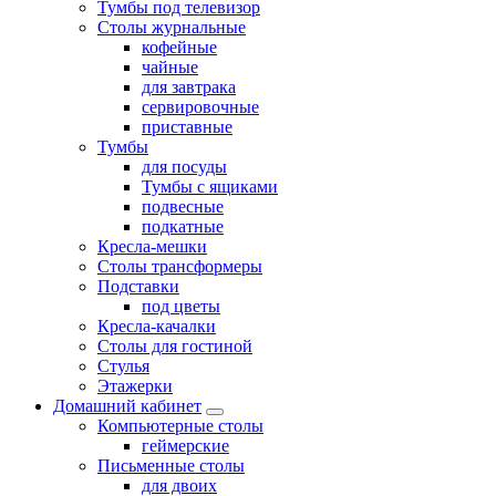
Тумбы под телевизор
Столы журнальные
кофейные
чайные
для завтрака
сервировочные
приставные
Тумбы
для посуды
Тумбы с ящиками
подвесные
подкатные
Кресла-мешки
Столы трансформеры
Подставки
под цветы
Кресла-качалки
Столы для гостиной
Стулья
Этажерки
Домашний кабинет
Компьютерные столы
геймерские
Письменные столы
для двоих