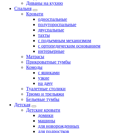
Диваны на кухню
Спальня
Кровати
односпальные
полутороспальные
двуспальные
тахты
с подъемным механизмом
с ортопедическим основанием
интерьерные
Матрасы
Прикроватные тумбы
Комоды
с ящиками
узкие
на дачу
Туалетные столики
Трюмо и трельяжи
Бельевые тумбы
Детская
Детские кровати
домики
машины
для новорожденных
для подростков