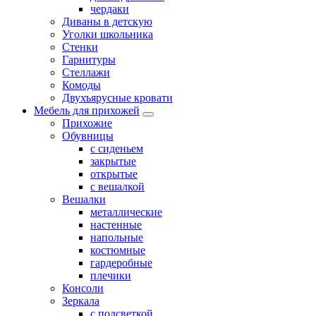
чердаки
Диваны в детскую
Уголки школьника
Стенки
Гарнитуры
Стеллажи
Комоды
Двухъярусные кровати
Мебель для прихожей
Прихожие
Обувницы
с сиденьем
закрытые
открытые
с вешалкой
Вешалки
металлические
настенные
напольные
костюмные
гардеробные
плечики
Консоли
Зеркала
с подсветкой