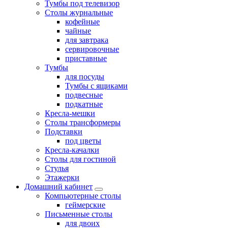
Тумбы под телевизор
Столы журнальные
кофейные
чайные
для завтрака
сервировочные
приставные
Тумбы
для посуды
Тумбы с ящиками
подвесные
подкатные
Кресла-мешки
Столы трансформеры
Подставки
под цветы
Кресла-качалки
Столы для гостиной
Стулья
Этажерки
Домашний кабинет
Компьютерные столы
геймерские
Письменные столы
для двоих