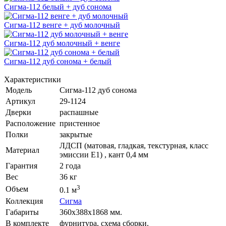
Сигма-112 белый + дуб сонома
Сигма-112 венге + дуб молочный
Сигма-112 дуб молочный + венге
Сигма-112 дуб сонома + белый
Характеристики
Модель
Сигма-112 дуб сонома
Артикул
29-1124
Дверки
распашные
Расположение
пристенное
Полки
закрытые
ЛДСП (матовая, гладкая, текстурная, класс
Материал
эмиссии E1) , кант 0,4 мм
Гарантия
2 года
Вес
36 кг
3
Объем
0.1 м
Коллекция
Сигма
Габариты
360х388х1868 мм.
В комплекте
фурнитура, схема сборки.