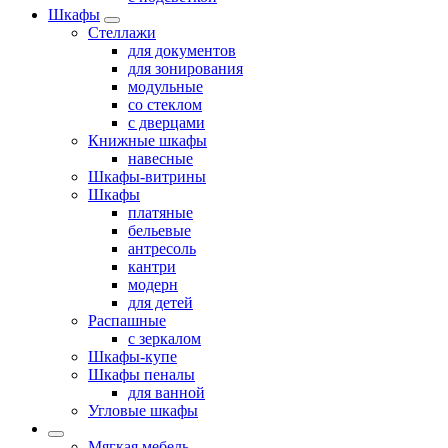
Шкафы
Стеллажи
для документов
для зонирования
модульные
со стеклом
с дверцами
Книжные шкафы
навесные
Шкафы-витрины
Шкафы
платяные
бельевые
антресоль
кантри
модерн
для детей
Распашные
с зеркалом
Шкафы-купе
Шкафы пеналы
для ванной
Угловые шкафы
Мягкая мебель