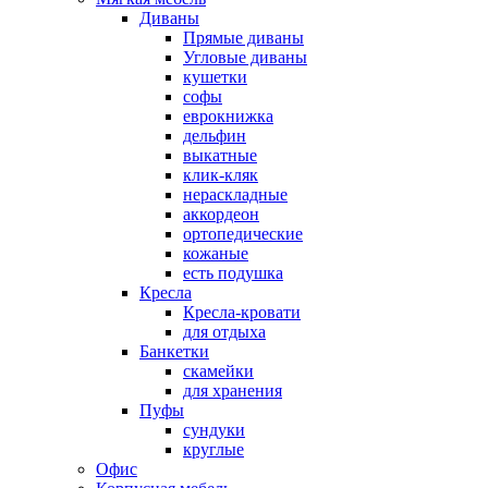
Диваны
Прямые диваны
Угловые диваны
кушетки
софы
еврокнижка
дельфин
выкатные
клик-кляк
нераскладные
аккордеон
ортопедические
кожаные
есть подушка
Кресла
Кресла-кровати
для отдыха
Банкетки
скамейки
для хранения
Пуфы
сундуки
круглые
Офис