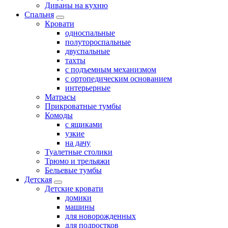
Диваны на кухню
Спальня
Кровати
односпальные
полутороспальные
двуспальные
тахты
с подъемным механизмом
с ортопедическим основанием
интерьерные
Матрасы
Прикроватные тумбы
Комоды
с ящиками
узкие
на дачу
Туалетные столики
Трюмо и трельяжи
Бельевые тумбы
Детская
Детские кровати
домики
машины
для новорожденных
для подростков