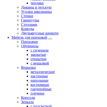
чердаки
Диваны в детскую
Уголки школьника
Стенки
Гарнитуры
Стеллажи
Комоды
Двухъярусные кровати
Мебель для прихожей
Прихожие
Обувницы
с сиденьем
закрытые
открытые
с вешалкой
Вешалки
металлические
настенные
напольные
костюмные
гардеробные
плечики
Консоли
Зеркала
с подсветкой