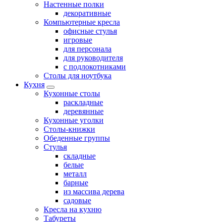
Настенные полки
декоративные
Компьютерные кресла
офисные стулья
игровые
для персонала
для руководителя
с подлокотниками
Столы для ноутбука
Кухня
Кухонные столы
раскладные
деревянные
Кухонные уголки
Столы-книжки
Обеденные группы
Стулья
складные
белые
металл
барные
из массива дерева
садовые
Кресла на кухню
Табуреты