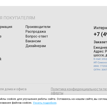
Я ПОКУПАТЕЛЯМ
ормация
Производители
Интерн
Распродажа
+7 (4
з
Вопрос-ответ
Вакансии
Заказат
Дизайнерам
Ежеднев
Адрес: 
шоссе, д
E-mail: inf
ИП Симонов
ИНН: 7720
ОГРН: 306
для дома и офиса
Политика конфиденциальности пе
оферты
йлы cookies для улучшения работы сайта. Оставаясь на нашем сайте, вы соглаш
зования файлов cookies.
Узнать подробнее
.
 ресурсах активная ссылка на magmebel.ru обязательна.