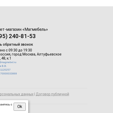
ет-магазин «
Магмебель
»
95) 240-81-53
ь обратный звонок
но с 09:30 до 19:30
Россия, город Москва,
Алтуфьевское
.48, к.1
o@magmebel.ru
 В.В.
21120257
770000033869
рсональных данных
|
Договор публичной
аетесь с
Ok