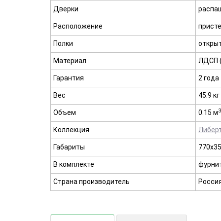
Дверки
распа
Расположение
прист
Полки
откры
Материал
ЛДСП (
Гарантия
2 года
Вес
45.9 кг
3
Объем
0.15 м
Коллекция
Либер
Габариты
770х35
В комплекте
фурнит
Страна производитель
Росси