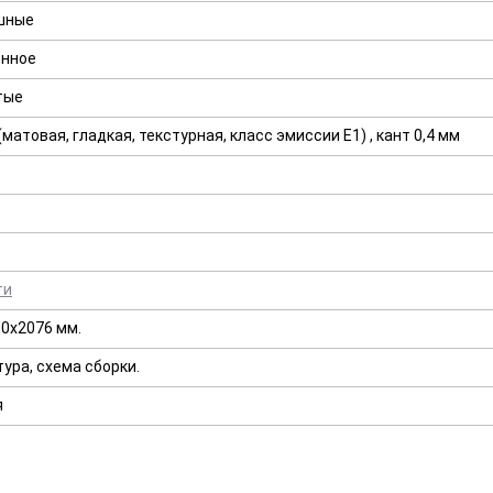
шные
енное
тые
матовая, гладкая, текстурная, класс эмиссии E1) , кант 0,4 мм
ти
0х2076 мм.
ура, схема сборки.
я