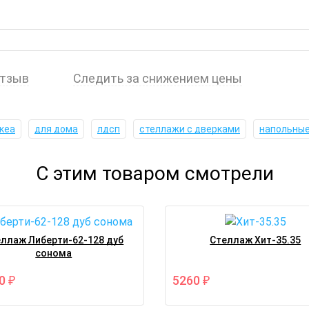
отзыв
Следить за снижением цены
кеа
для дома
лдсп
стеллажи с дверками
напольны
С этим товаром смотрели
ллаж Либерти-62-128 дуб
Стеллаж Хит-35.35
сонома
30
5260
₽
₽