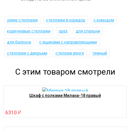
узкие стеллажи
стеллажи в коридор
с комодом
коричневые стеллажи
орех
для спальни
для балкона
с ящиками с направляющими
стеллажи с дверьми
стеллаж венге
темный
С этим товаром смотрели
Шкаф с полками Милана-18 правый
6310
₽