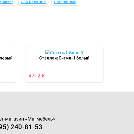
ихожую
для балкона
напольные
 левый
Стеллаж Сигма-1 белый
4712
₽
ет-магазин «
Магмебель
»
95) 240-81-53