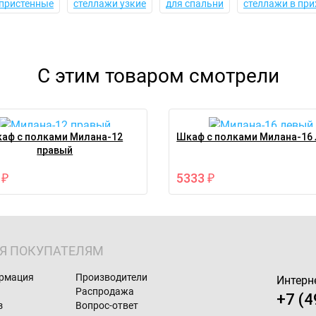
 пристенные
стеллажи узкие
для спальни
стеллажи в пр
С этим товаром смотрели
аф с полками Милана-12
Шкаф с полками Милана-16
правый
3
5333
₽
₽
Я ПОКУПАТЕЛЯМ
ормация
Производители
Интерн
Распродажа
+7 (4
з
Вопрос-ответ