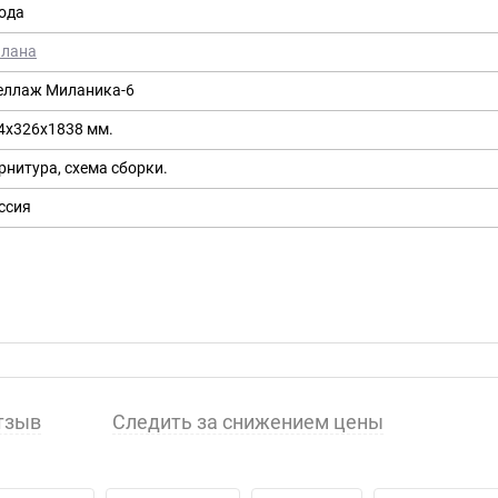
года
лана
еллаж Миланика-6
4х326х1838 мм.
рнитура, схема сборки.
ссия
тзыв
Следить за снижением цены