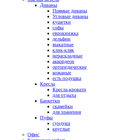
Диваны
Прямые диваны
Угловые диваны
кушетки
софы
еврокнижка
дельфин
выкатные
клик-кляк
нераскладные
аккордеон
ортопедические
кожаные
есть подушка
Кресла
Кресла-кровати
для отдыха
Банкетки
скамейки
для хранения
Пуфы
сундуки
круглые
Офис