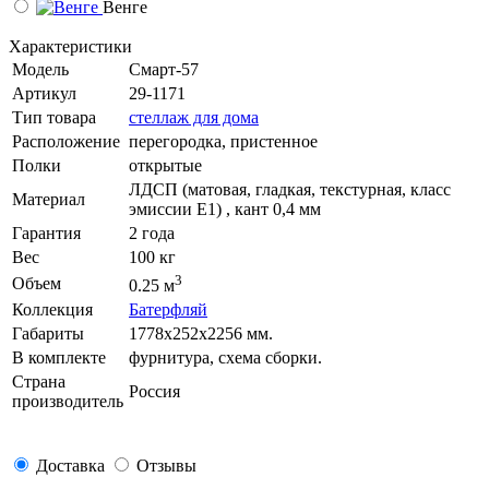
Венге
Характеристики
Модель
Смарт-57
Артикул
29-1171
Тип товара
стеллаж для дома
Расположение
перегородка, пристенное
Полки
открытые
ЛДСП (матовая, гладкая, текстурная, класс
Материал
эмиссии E1) , кант 0,4 мм
Гарантия
2 года
Вес
100 кг
3
Объем
0.25 м
Коллекция
Батерфляй
Габариты
1778х252х2256 мм.
В комплекте
фурнитура, схема сборки.
Страна
Россия
производитель
Доставка
Отзывы