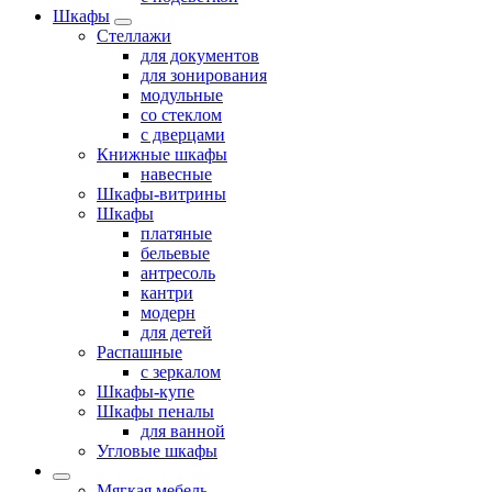
Шкафы
Стеллажи
для документов
для зонирования
модульные
со стеклом
с дверцами
Книжные шкафы
навесные
Шкафы-витрины
Шкафы
платяные
бельевые
антресоль
кантри
модерн
для детей
Распашные
с зеркалом
Шкафы-купе
Шкафы пеналы
для ванной
Угловые шкафы
Мягкая мебель