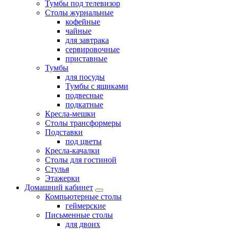
Тумбы под телевизор
Столы журнальные
кофейные
чайные
для завтрака
сервировочные
приставные
Тумбы
для посуды
Тумбы с ящиками
подвесные
подкатные
Кресла-мешки
Столы трансформеры
Подставки
под цветы
Кресла-качалки
Столы для гостиной
Стулья
Этажерки
Домашний кабинет
Компьютерные столы
геймерские
Письменные столы
для двоих