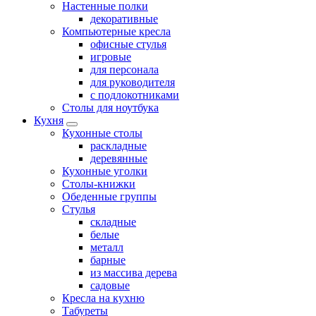
Настенные полки
декоративные
Компьютерные кресла
офисные стулья
игровые
для персонала
для руководителя
с подлокотниками
Столы для ноутбука
Кухня
Кухонные столы
раскладные
деревянные
Кухонные уголки
Столы-книжки
Обеденные группы
Стулья
складные
белые
металл
барные
из массива дерева
садовые
Кресла на кухню
Табуреты