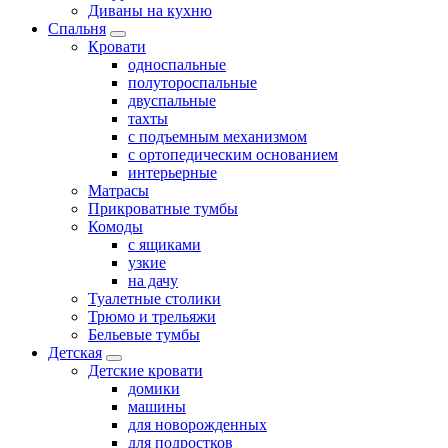
Диваны на кухню
Спальня
Кровати
односпальные
полутороспальные
двуспальные
тахты
с подъемным механизмом
с ортопедическим основанием
интерьерные
Матрасы
Прикроватные тумбы
Комоды
с ящиками
узкие
на дачу
Туалетные столики
Трюмо и трельяжи
Бельевые тумбы
Детская
Детские кровати
домики
машины
для новорожденных
для подростков