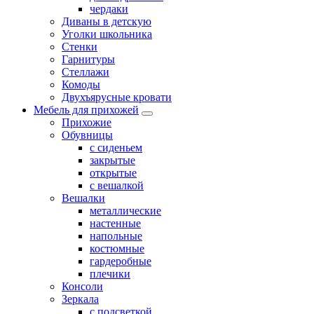
чердаки
Диваны в детскую
Уголки школьника
Стенки
Гарнитуры
Стеллажи
Комоды
Двухъярусные кровати
Мебель для прихожей
Прихожие
Обувницы
с сиденьем
закрытые
открытые
с вешалкой
Вешалки
металлические
настенные
напольные
костюмные
гардеробные
плечики
Консоли
Зеркала
с подсветкой