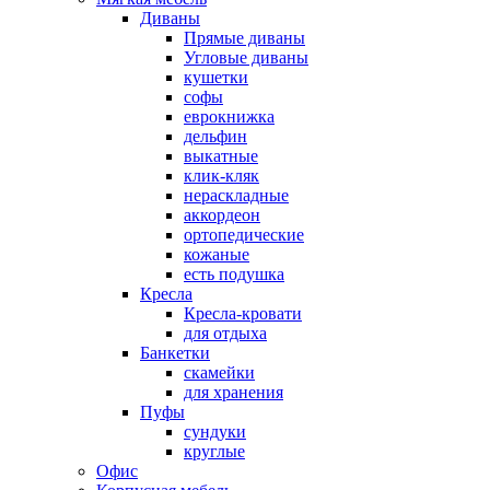
Диваны
Прямые диваны
Угловые диваны
кушетки
софы
еврокнижка
дельфин
выкатные
клик-кляк
нераскладные
аккордеон
ортопедические
кожаные
есть подушка
Кресла
Кресла-кровати
для отдыха
Банкетки
скамейки
для хранения
Пуфы
сундуки
круглые
Офис