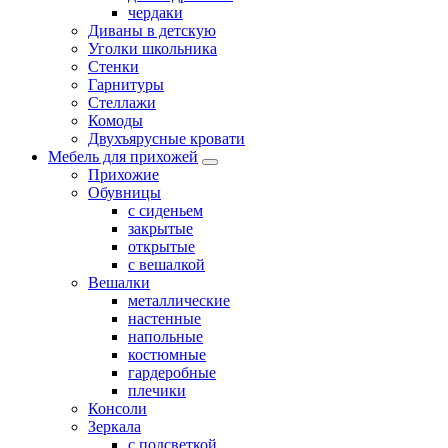
чердаки
Диваны в детскую
Уголки школьника
Стенки
Гарнитуры
Стеллажи
Комоды
Двухъярусные кровати
Мебель для прихожей
Прихожие
Обувницы
с сиденьем
закрытые
открытые
с вешалкой
Вешалки
металлические
настенные
напольные
костюмные
гардеробные
плечики
Консоли
Зеркала
с подсветкой