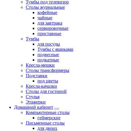
Тумбы под телевизор
Столы журнальные
кофейные
чайные
для завтрака
сервировочные
приставные
Тумбы
для посуды
Тумбы с ящиками
подвесные
подкатные
Кресла-мешки
Столы трансформеры
Подставки
под цветы
Кресла-качалки
Столы для гостиной
Стулья
Этажерки
Домашний кабинет
Компьютерные столы
геймерские
Письменные столы
для двоих