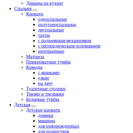
Диваны на кухню
Спальня
Кровати
односпальные
полутороспальные
двуспальные
тахты
с подъемным механизмом
с ортопедическим основанием
интерьерные
Матрасы
Прикроватные тумбы
Комоды
с ящиками
узкие
на дачу
Туалетные столики
Трюмо и трельяжи
Бельевые тумбы
Детская
Детские кровати
домики
машины
для новорожденных
для подростков