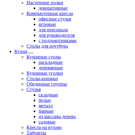
Настенные полки
декоративные
Компьютерные кресла
офисные стулья
игровые
для персонала
для руководителя
с подлокотниками
Столы для ноутбука
Кухня
Кухонные столы
раскладные
деревянные
Кухонные уголки
Столы-книжки
Обеденные группы
Стулья
складные
белые
металл
барные
из массива дерева
садовые
Кресла на кухню
Табуреты