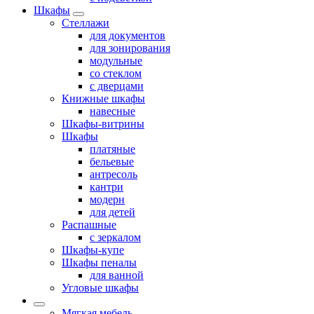
Шкафы
Стеллажи
для документов
для зонирования
модульные
со стеклом
с дверцами
Книжные шкафы
навесные
Шкафы-витрины
Шкафы
платяные
бельевые
антресоль
кантри
модерн
для детей
Распашные
с зеркалом
Шкафы-купе
Шкафы пеналы
для ванной
Угловые шкафы
Мягкая мебель