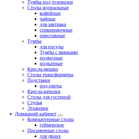
Тумбы под телевизор
Столы журнальные
кофейные
чайные
для завтрака
сервировочные
приставные
Тумбы
для посуды
Тумбы с ящиками
подвесные
подкатные
Кресла-мешки
Столы трансформеры
Подставки
под цветы
Кресла-качалки
Столы для гостиной
Стулья
Этажерки
Домашний кабинет
Компьютерные столы
геймерские
Письменные столы
для двоих