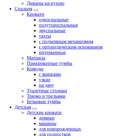
Диваны на кухню
Спальня
Кровати
односпальные
полутороспальные
двуспальные
тахты
с подъемным механизмом
с ортопедическим основанием
интерьерные
Матрасы
Прикроватные тумбы
Комоды
с ящиками
узкие
на дачу
Туалетные столики
Трюмо и трельяжи
Бельевые тумбы
Детская
Детские кровати
домики
машины
для новорожденных
для подростков