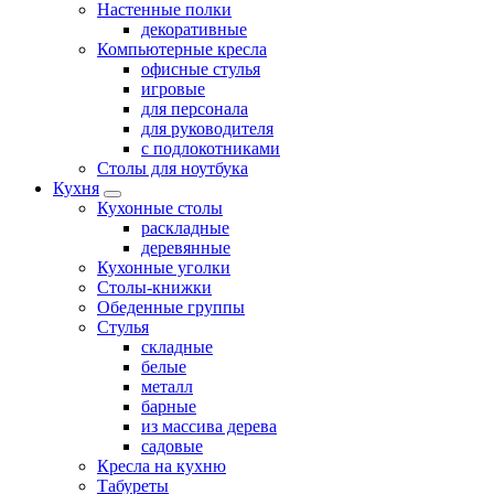
Настенные полки
декоративные
Компьютерные кресла
офисные стулья
игровые
для персонала
для руководителя
с подлокотниками
Столы для ноутбука
Кухня
Кухонные столы
раскладные
деревянные
Кухонные уголки
Столы-книжки
Обеденные группы
Стулья
складные
белые
металл
барные
из массива дерева
садовые
Кресла на кухню
Табуреты