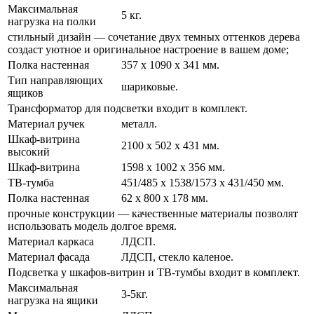
Максимальная
5 кг.
нагрузка на полки
стильный дизайн — сочетание двух темных оттенков дерева
создаст уютное и оригинальное настроение в вашем доме;
Полка настенная
357 х 1090 х 341 мм.
Тип направляющих
шариковые.
ящиков
Трансформатор для подсветки входит в комплект.
Материал ручек
металл.
Шкаф-витрина
2100 х 502 х 431 мм.
высокий
Шкаф-витрина
1598 х 1002 х 356 мм.
ТВ-тумба
451/485 х 1538/1573 х 431/450 мм.
Полка настенная
62 х 800 х 178 мм.
прочные конструкции — качественные материалы позволят
использовать модель долгое время.
Материал каркаса
ЛДСП.
Материал фасада
ЛДСП, стекло каленое.
Подсветка у шкафов-витрин и ТВ-тумбы входит в комплект.
Максимальная
3-5кг.
нагрузка на ящики