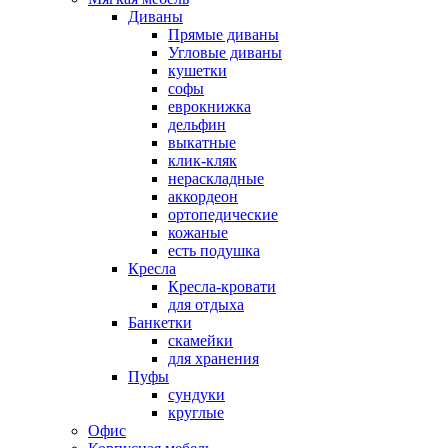
Диваны
Прямые диваны
Угловые диваны
кушетки
софы
еврокнижка
дельфин
выкатные
клик-кляк
нераскладные
аккордеон
ортопедические
кожаные
есть подушка
Кресла
Кресла-кровати
для отдыха
Банкетки
скамейки
для хранения
Пуфы
сундуки
круглые
Офис