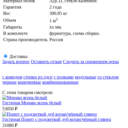
Материал полок
ЛДСП, стекло каленное.
Гарантия
2 года
Вес
300.85 кг
3
Объем
1 м
Габариты
хх мм.
В комплекте
фурнитура, схема сборки.
Страна производитель
Россия
Доставка
Задать вопрос
Оставить отзыв
Следить за снижением цены
с комодом
стенки из лдсп
с полками
модульные
со стеклом
черные
коричневые
комбинированные
С этим товаром смотрели
Гостиная Монако ясень белый
53050
₽
Гостиная Поинт с подсветкой дуб вотан/чёрный глянец
31080
₽