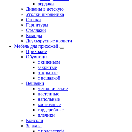
чердаки
Диваны в детскую
Уголки школьника
Стенки
Гарнитуры
Стеллажи
Комоды
Двухъярусные кровати
Мебель для прихожей
Прихожие
Обувницы
с сиденьем
закрытые
открытые
с вешалкой
Вешалки
металлические
настенные
напольные
костюмные
гардеробные
плечики
Консоли
Зеркала
с подсветкой