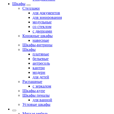
Шкафы
Стеллажи
для документов
для зонирования
модульные
со стеклом
с дверцами
Книжные шкафы
навесные
Шкафы-витрины
Шкафы
платяные
бельевые
антресоль
кантри
модерн
для детей
Распашные
с зеркалом
Шкафы-купе
Шкафы пеналы
для ванной
Угловые шкафы
Мягкая мебель