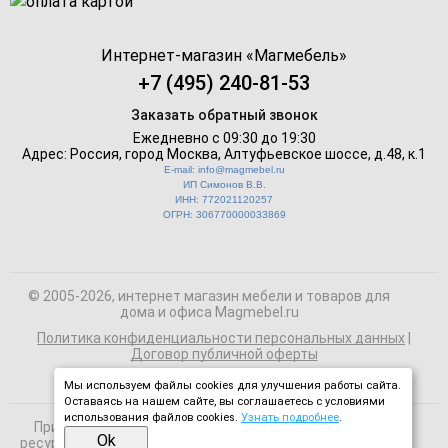
Интернет-магазин «
Магмебель
»
+7 (495) 240-81-53
Заказать обратный звонок
Ежедневно с 09:30 до 19:30
Адрес: Россия, город Москва,
Алтуфьевское шоссе, д.48, к.1
E-mail: info@magmebel.ru
ИП Симонов В.В.
ИНН: 772021120257
ОГРН: 306770000033869
© 2005-2026, интернет магазин мебели и товаров для
дома и офиса Magmebel.ru
Политика конфиденциальности персональных данных
|
Договор публичной оферты
Мы используем файлы cookies для улучшения работы сайта.
Оставаясь на нашем сайте, вы соглашаетесь с условиями
использования файлов cookies.
Узнать подробнее
.
При использовании материалов сайта на сторонних
Ok
ресурсах активная ссылка на magmebel.ru обязательна.