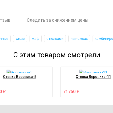
отзыв
Следить за снижением цены
нные
узкие
мдф
с полками
на ножках
комбинир
С этим товаром смотрели
Стенка Вероника-5
Стенка Вероника-11
90
71750
₽
₽