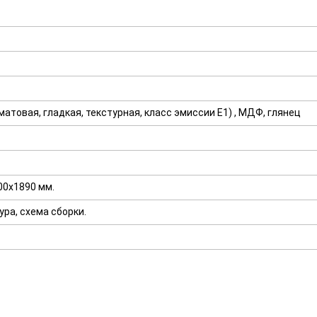
атовая, гладкая, текстурная, класс эмиссии E1) , МДФ, глянец
00х1890 мм.
ра, схема сборки.