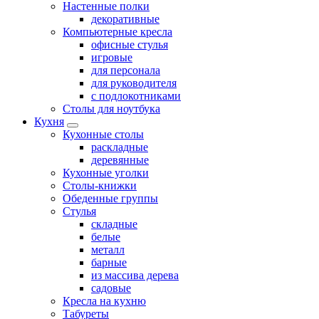
Настенные полки
декоративные
Компьютерные кресла
офисные стулья
игровые
для персонала
для руководителя
с подлокотниками
Столы для ноутбука
Кухня
Кухонные столы
раскладные
деревянные
Кухонные уголки
Столы-книжки
Обеденные группы
Стулья
складные
белые
металл
барные
из массива дерева
садовые
Кресла на кухню
Табуреты