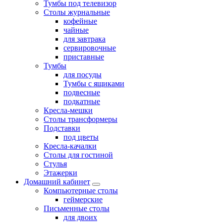
Тумбы под телевизор
Столы журнальные
кофейные
чайные
для завтрака
сервировочные
приставные
Тумбы
для посуды
Тумбы с ящиками
подвесные
подкатные
Кресла-мешки
Столы трансформеры
Подставки
под цветы
Кресла-качалки
Столы для гостиной
Стулья
Этажерки
Домашний кабинет
Компьютерные столы
геймерские
Письменные столы
для двоих