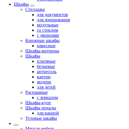
Шкафы
Стеллажи
для документов
для зонирования
модульные
со стеклом
с дверцами
Книжные шкафы
навесные
Шкафы-витрины
Шкафы
платяные
бельевые
антресоль
кантри
модерн
для детей
Распашные
с зеркалом
Шкафы-купе
Шкафы пеналы
для ванной
Угловые шкафы
Мягкая мебель