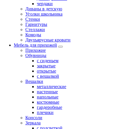
чердаки
Диваны в детскую
Уголки школьника
Стенки
Гарнитуры
Стеллажи
Комоды
Двухъярусные кровати
Мебель для прихожей
Прихожие
Обувницы
с сиденьем
закрытые
открытые
с вешалкой
Вешалки
металлические
настенные
напольные
костюмные
гардеробные
плечики
Консоли
Зеркала
с подсветкой