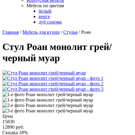
Корпусная мебель
Мебель по цветам
белый
венге
дуб сонома
Главная
/
Мебель для кухни
/
Стулья
/
Роан
Стул Роан монолит грей/
черный муар
Цена
15830
12890
руб.
Скидка 18%