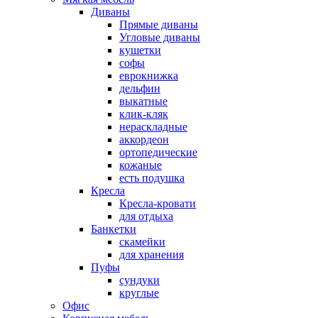
Диваны
Прямые диваны
Угловые диваны
кушетки
софы
еврокнижка
дельфин
выкатные
клик-кляк
нераскладные
аккордеон
ортопедические
кожаные
есть подушка
Кресла
Кресла-кровати
для отдыха
Банкетки
скамейки
для хранения
Пуфы
сундуки
круглые
Офис