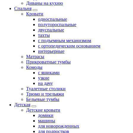
Диваны на кухню
Спальня
Кровати
односпальные
полутороспальные
двуспальные
тахты
с подъемным механизмом
с ортопедическим основанием
интерьерные
Матрасы
Прикроватные тумбы
Комоды
с ящиками
узкие
на дачу
Туалетные столики
Трюмо и трельяжи
Бельевые тумбы
Детская
Детские кровати
домики
машины
для новорожденных
для подростков