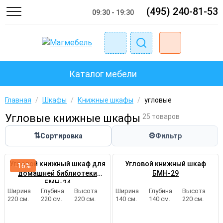
(495) 240-81-53
09:30 - 19:30
Каталог мебели
Главная
/
Шкафы
/
Книжные шкафы
/
угловые
Угловые книжные шкафы
25 товаров
⇅
⚙
Сортировка
Фильтр
Угловой книжный шкаф для
Угловой книжный шкаф
-16%
домашней библиотеки
БМН-29
БМН-24
Ширина
Глубина
Высота
Ширина
Глубина
Высота
220 см.
220 см.
220 см.
140 см.
140 см.
220 см.