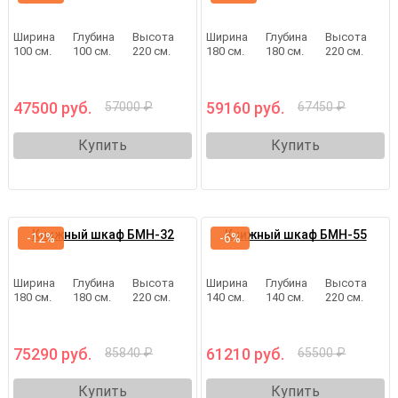
Ширина
Глубина
Высота
Ширина
Глубина
Высота
100 см.
100 см.
220 см.
180 см.
180 см.
220 см.
47500 руб.
59160 руб.
57000 ₽
67450 ₽
Купить
Купить
Книжный шкаф БМН-32
Книжный шкаф БМН-55
-12%
-6%
Ширина
Глубина
Высота
Ширина
Глубина
Высота
180 см.
180 см.
220 см.
140 см.
140 см.
220 см.
75290 руб.
61210 руб.
85840 ₽
65500 ₽
Купить
Купить