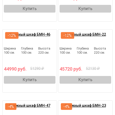
Купить
Купить
Книжный шкаф БМН-46
Книжный шкаф БМН-22
-12%
-12%
Ширина
Глубина
Высота
Ширина
Глубина
Высота
100 см.
100 см.
220 см.
100 см.
100 см.
220 см.
44990 руб.
45720 руб.
51290 ₽
52130 ₽
Купить
Купить
Книжный шкаф БМН-47
Книжный шкаф БМН-23
-4%
-4%