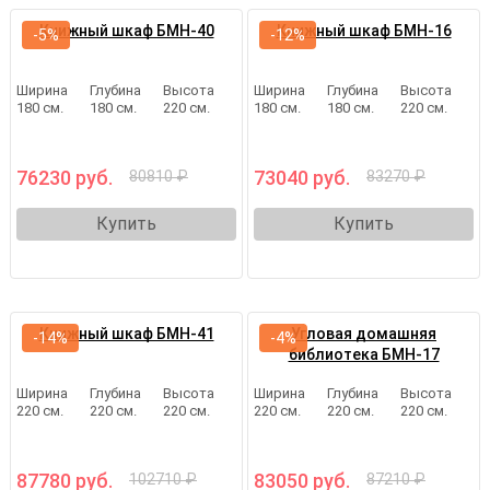
Книжный шкаф БМН-40
Книжный шкаф БМН-16
-5%
-12%
Ширина
Глубина
Высота
Ширина
Глубина
Высота
180 см.
180 см.
220 см.
180 см.
180 см.
220 см.
76230 руб.
73040 руб.
80810 ₽
83270 ₽
Купить
Купить
Книжный шкаф БМН-41
Угловая домашняя
-14%
-4%
библиотека БМН-17
Ширина
Глубина
Высота
Ширина
Глубина
Высота
220 см.
220 см.
220 см.
220 см.
220 см.
220 см.
87780 руб.
83050 руб.
102710 ₽
87210 ₽