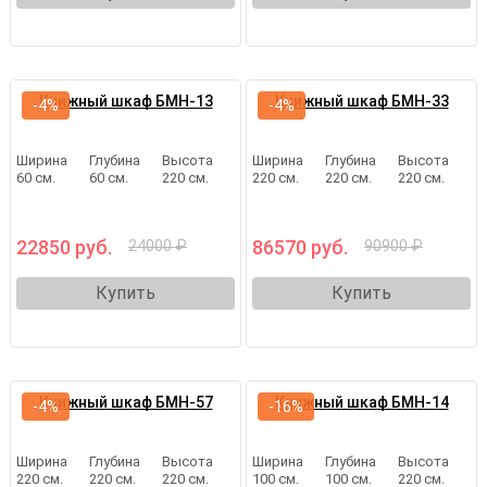
Книжный шкаф БМН-13
Книжный шкаф БМН-33
-4%
-4%
Ширина
Глубина
Высота
Ширина
Глубина
Высота
60 см.
60 см.
220 см.
220 см.
220 см.
220 см.
22850 руб.
86570 руб.
24000 ₽
90900 ₽
Купить
Купить
Книжный шкаф БМН-57
Книжный шкаф БМН-14
-4%
-16%
Ширина
Глубина
Высота
Ширина
Глубина
Высота
220 см.
220 см.
220 см.
100 см.
100 см.
220 см.