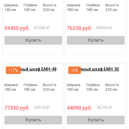
Ширина
Глубина
Высота
Ширина
Глубина
Высота
140 см.
140 см.
220 см.
180 см.
180 см.
220 см.
59450 руб.
76230 руб.
62430 ₽
80050 ₽
Купить
Купить
Книжный шкаф БМН-48
Книжный шкаф БМН-30
-17%
-5%
Ширина
Глубина
Высота
Ширина
Глубина
Высота
180 см.
180 см.
220 см.
100 см.
100 см.
220 см.
77330 руб.
44090 руб.
93570 ₽
46740 ₽
Купить
Купить