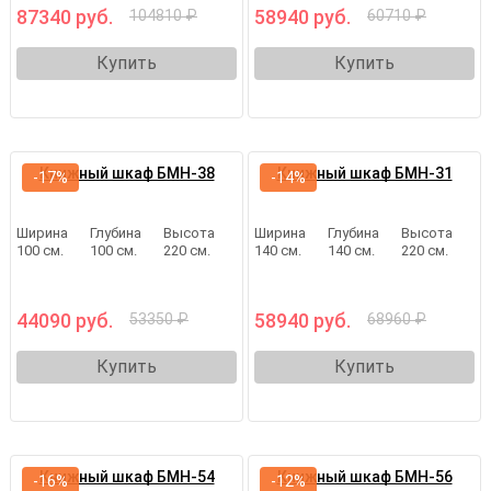
87340 руб.
58940 руб.
104810 ₽
60710 ₽
Купить
Купить
Книжный шкаф БМН-38
Книжный шкаф БМН-31
-17%
-14%
Ширина
Глубина
Высота
Ширина
Глубина
Высота
100 см.
100 см.
220 см.
140 см.
140 см.
220 см.
44090 руб.
58940 руб.
53350 ₽
68960 ₽
Купить
Купить
Книжный шкаф БМН-54
Книжный шкаф БМН-56
-16%
-12%